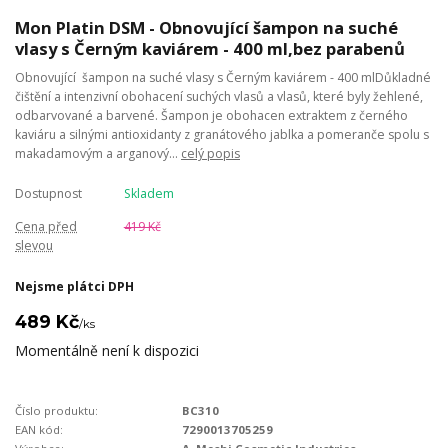
Mon Platin DSM - Obnovující šampon na suché
vlasy s Černým kaviárem - 400 ml,bez parabenů
Obnovující šampon na suché vlasy s Černým kaviárem - 400 mlDůkladné
čištění a intenzivní obohacení suchých vlasů a vlasů, které byly žehlené,
odbarvované a barvené. Šampon je obohacen extraktem z černého
kaviáru a silnými antioxidanty z granátového jablka a pomeranče spolu s
makadamovým a arganový...
celý popis
Dostupnost
Skladem
Cena před
419 Kč
slevou
Nejsme plátci DPH
489 Kč
/
ks
Momentálně není k dispozici
Číslo produktu:
BC310
EAN kód:
7290013705259