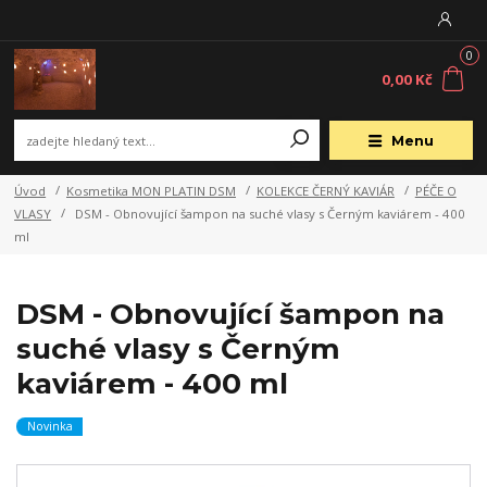
0
0,00 Kč
Menu
Úvod
Kosmetika MON PLATIN DSM
KOLEKCE ČERNÝ KAVIÁR
PÉČE O
VLASY
DSM - Obnovující šampon na suché vlasy s Černým kaviárem - 400
ml
DSM - Obnovující šampon na
suché vlasy s Černým
kaviárem - 400 ml
Novinka