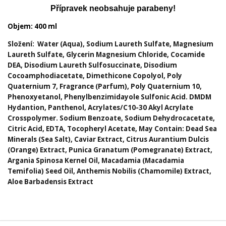
Přípravek neobsahuje parabeny!
Objem: 400 ml
Složení: Water (Aqua), Sodium Laureth Sulfate, Magnesium
Laureth Sulfate, Glycerin Magnesium Chloride, Cocamide
DEA, Disodium Laureth Sulfosuccinate, Disodium
Cocoamphodiacetate, Dimethicone Copolyol, Poly
Quaternium 7, Fragrance (Parfum), Poly Quaternium 10,
Phenoxyetanol, Phenylbenzimidayole Sulfonic Acid. DMDM
Hydantion, Panthenol, Acrylates/C10-30 Akyl Acrylate
Crosspolymer. Sodium Benzoate, Sodium Dehydrocacetate,
Citric Acid, EDTA, Tocopheryl Acetate, May Contain: Dead Sea
Minerals (Sea Salt), Caviar Extract, Citrus Aurantium Dulcis
(Orange) Extract, Punica Granatum (Pomegranate) Extract,
Argania Spinosa Kernel Oil, Macadamia (Macadamia
Temifolia) Seed Oil, Anthemis Nobilis (Chamomile) Extract,
Aloe Barbadensis Extract