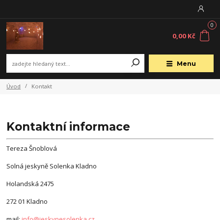
0
0,00 Kč
Menu
Úvod
Kontakt
Kontaktní informace
Tereza Šnoblová
Solná jeskyně Solenka Kladno
Holandská 2475
272 01 Kladno
mail:
info@jeskynesolenka.cz