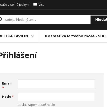
sáže v solné jeskyni
Více
Hleda
ETIKA LAVILIN
Kosmetika Mrtvého moře - SBC
Přihlášení
Email
*
Heslo
*
Zaslat zapomenuté heslo