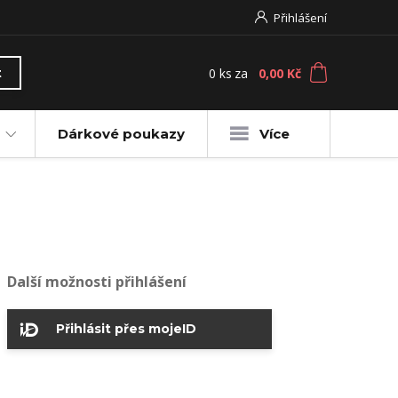
Přihlášení
0
ks
za
0,00 Kč
t
Dárkové poukazy
Více
Další možnosti přihlášení
Přihlásit přes mojeID