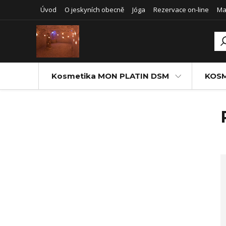
Úvod
O jeskyních obecně
Jóga
Rezervace on-line
Ma
Kosmetika MON PLATIN DSM
KOSM