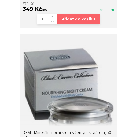
379 Kč
349 Kč
/
ks
Skladem
Přidat do košíku
DSM - Minerální noční krém s černým kaviárem, 50