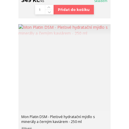
349 Kč
/
ks
Skladem
Přidat do košíku
Mon Platin DSM - Pleťové hydratační mýdlo s
minerály a černým kaviárem - 250 ml
375 Kč