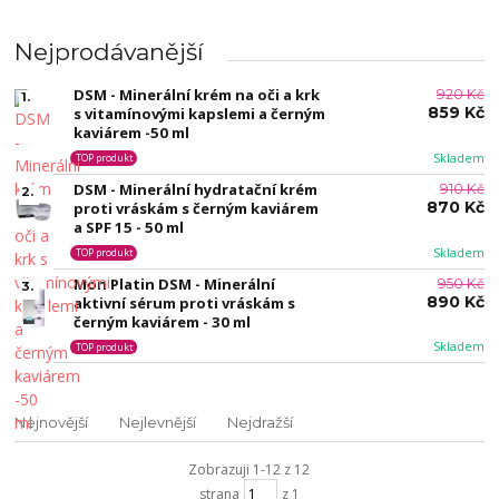
Nejprodávanější
DSM - Minerální krém na oči a krk
920 Kč
1.
859 Kč
s vitamínovými kapslemi a černým
kaviárem -50 ml
Skladem
TOP produkt
DSM - Minerální hydratační krém
910 Kč
2.
870 Kč
proti vráskám s černým kaviárem
a SPF 15 - 50 ml
Skladem
TOP produkt
Mon Platin DSM - Minerální
950 Kč
3.
890 Kč
aktivní sérum proti vráskám s
černým kaviárem - 30 ml
Skladem
TOP produkt
Nejnovější
Nejlevnější
Nejdražší
Zobrazuji 1-12 z 12
strana
z 1