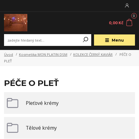
0
0,00 Kč
Menu
Úvod
Kosmetika MON PLATIN DSM
KOLEKCE ČERNÝ KAVIÁR
PÉČE O
PLEŤ
PÉČE O PLEŤ
Pleťové krémy
Tělové krémy