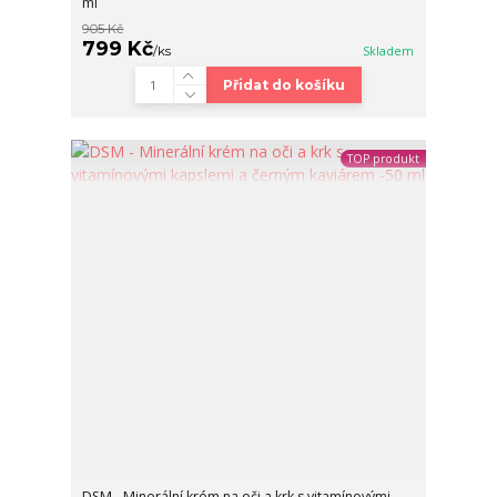
ml
905 Kč
799 Kč
/
ks
Skladem
Přidat do košíku
TOP produkt
DSM - Minerální krém na oči a krk s vitamínovými