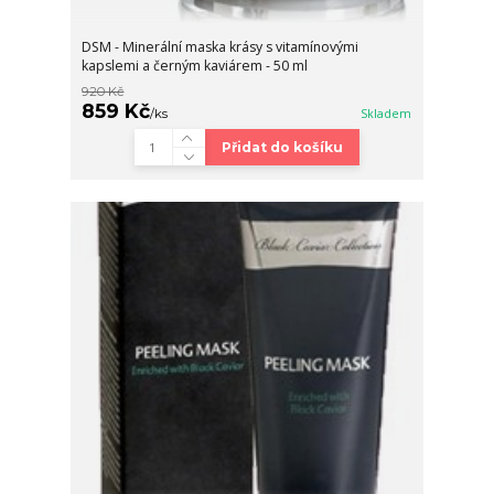
DSM - Minerální maska krásy s vitamínovými
kapslemi a černým kaviárem - 50 ml
920 Kč
859 Kč
/
ks
Skladem
Přidat do košíku