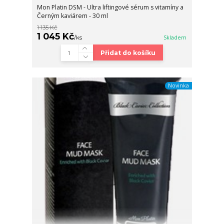
Mon Platin DSM - Ultra liftingové sérum s vitamíny a
Černým kaviárem - 30 ml
1 135 Kč
1 045 Kč
/
ks
Skladem
Přidat do košíku
Novinka