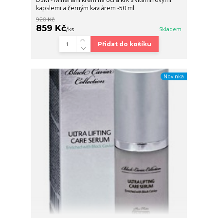
kapslemi a černým kaviárem -50 ml
920 Kč
859 Kč
/
ks
Skladem
Přidat do košíku
Novinka