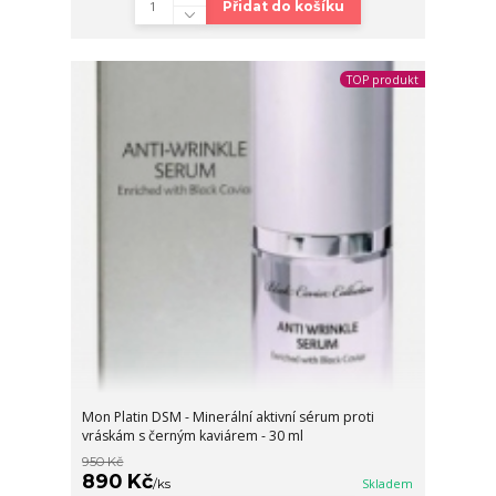
Přidat do košíku
TOP produkt
Mon Platin DSM - Minerální aktivní sérum proti
vráskám s černým kaviárem - 30 ml
950 Kč
890 Kč
/
ks
Skladem