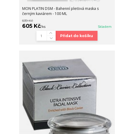
MON PLATIN DSM - Bahenní pleťová maska s
černým kaviárem - 100 ML
639 Kč
605 Kč
/
ks
Skladem
Přidat do košíku