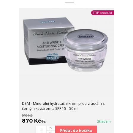
TOP produkt
DSM - Minerální hydratační krém proti vráskám s
černým kaviárem a SPF 15 - 50 ml
910 Kč
870 Kč
/
ks
Skladem
Přidat do košíku