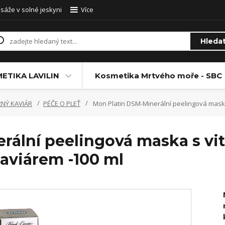
sáže v solné jeskyni
Více
Hleda
ETIKA LAVILIN
Kosmetika Mrtvého moře - SBC
RNÝ KAVIÁR
PÉČE O PLEŤ
Mon Platin DSM-Minerální peelingová maska
rální peelingová maska s v
aviárem -100 ml