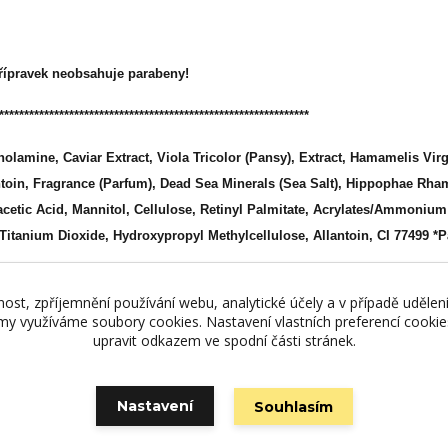
řípravek neobsahuje parabeny!
**************************************************************
anolamine, Caviar Extract, Viola Tricolor (Pansy), Extract, Hamamelis Vir
toin, Fragrance (Parfum), Dead Sea Minerals (Sea Salt), Hippophae Rh
cetic Acid, Mannitol, Cellulose, Retinyl Palmitate, Acrylates/Ammonium
, Titanium Dioxide, Hydroxypropyl Methylcellulose, Allantoin, CI 77499 *
nost, zpříjemnění používání webu, analytické účely a v případě udělen
lamy využíváme soubory cookies. Nastavení vlastních preferencí cooki
upravit odkazem ve spodní části stránek.
Nastavení
Souhlasím
Vytvořeno na
Eshop-rychle.cz