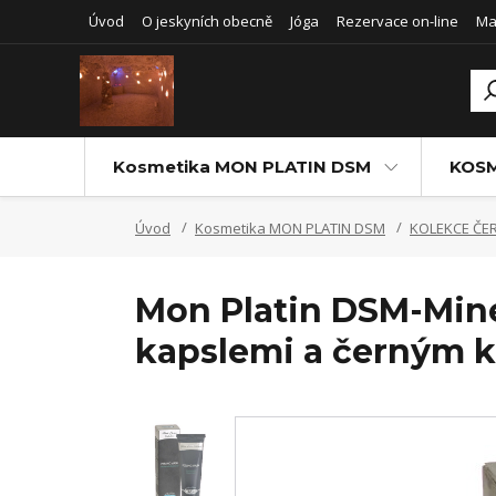
Úvod
O jeskyních obecně
Jóga
Rezervace on-line
Ma
Kosmetika MON PLATIN DSM
KOSM
Úvod
Kosmetika MON PLATIN DSM
KOLEKCE ČE
Mon Platin DSM-Mine
kapslemi a černým k