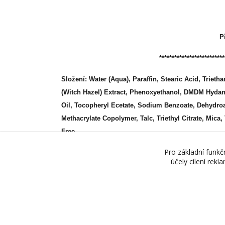
P
**************************
Složení: Water (Aqua), Paraffin, Stearic Acid, Trieth
(Witch Hazel) Extract, Phenoxyethanol, DMDM Hydan
Oil, Tocopheryl Ecetate, Sodium Benzoate, Dehydroa
Methacrylate Copolymer, Talc, Triethyl Citrate, Mica
Free
Pro základní funkč
účely cílení rek