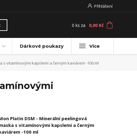
Přihlášení
0
ks
za
0,00 Kč
t
Dárkové poukazy
Více
 s vitamínovými kapslemi a černým kaviárem -100 ml
itamínovými
Mon Platin DSM - Minerální peelingová
maska s vitamínovými kapslemi a černým
kaviárem -100 ml