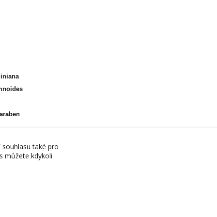
giniana
amnoides
Paraben
í souhlasu také pro
es můžete kdykoli