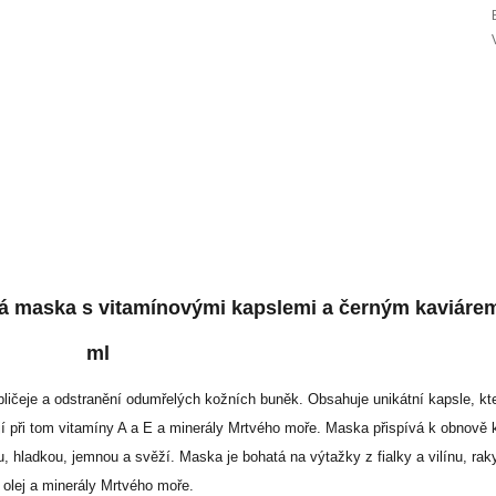
vá maska s vitamínovými kapslemi a černým kaviárem
ml
ličeje a odstranění odumřelých kožních buněk. Obsahuje unikátní kapsle, kte
jí při tom vitamíny A a E a minerály Mrtvého moře. Maska přispívá k obnově 
, hladkou, jemnou a svěží. Maska je bohatá na výtažky z fialky a vilínu, rak
olej a minerály Mrtvého moře.