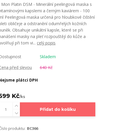
Mon Platin DSM - Minerální peelingová maska s
vitamínovými kapslemi a černým kaviárem - 100
ml Peelingová maska určená pro hloubkové čištění
pleti obličeje a odstranění odumřelých kožních
buněk. Obsahuje unikátní kapsle, které se při
nanášení masky na pleť rozpouštějí do kůže a
uvolňují při tom vi...
celý popis
Dostupnost
Skladem
Cena před slevou
640 Kč
Nejsme plátci DPH
599 Kč
/
ks
Přidat do košíku
Číslo produktu:
BC366