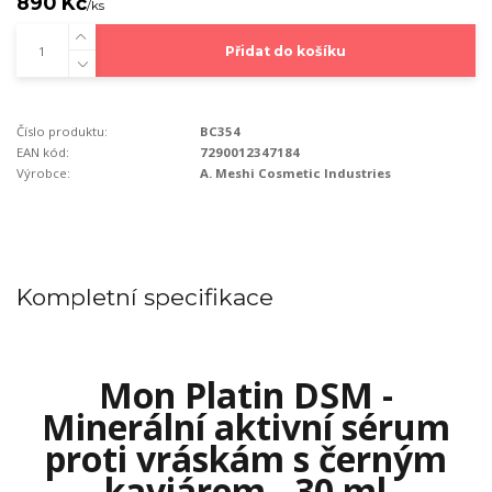
890 Kč
/
ks
Přidat do košíku
Číslo produktu:
BC354
EAN kód:
7290012347184
Výrobce:
A. Meshi Cosmetic Industries
Kompletní specifikace
Mon Platin DSM -
Minerální aktivní sérum
proti vráskám s černým
kaviárem - 30 ml