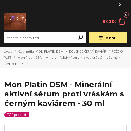
0
0,00 Kč
Menu
Úvod
Kosmetika MON PLATIN DSM
KOLEKCE ČERNÝ KAVIÁR
PÉČE O
PLEŤ
Mon Platin DSM - Minerální aktivní sérum proti vráskám s černým
kaviárem - 30 ml
Mon Platin DSM - Minerální
aktivní sérum proti vráskám s
černým kaviárem - 30 ml
TOP produkt