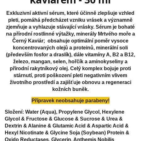
Exkluzivní aktivní sérum, které účinně zlepšuje vzhled
pleti, pomáhá předcházet vzniku vrásek a významně
zjemňuje a vyhlazuje stávající vrásky. Sérum je bohaté
na přírodní rostlinné výtažky, minerály Mrtvého moře a
Černý Kaviár; obsahuje optimální poměr vysoce
koncentrovaných olejů a proteinů, minerální soli
(především fosfor a draslík), dále vitamíny A, B2 a B12,
železo, mangan, selen, hořčík a aminokyseliny a
přírodní rakytníkový olej. Celý komplex bojuje proti
stárnutí, proti poškození pleti negativním vlivem
životního prostředí a zajišťuje obnovu a regeneraci
kožních buněk.
Přípravek neobsahuje parabeny!
Složení: Water (Aqua), Propylene Glycol, Hexylene
Glycol & Fructose & Glucose & Sucrose & Urea &
Dextrin & Alanine & Glutamic Acid & Aspartic Acid &
Hexyl Nicotinate & Glycine Soja (Soybean) Protein &
Oxido Reductases, Glycerin, Anthemis Nobilis