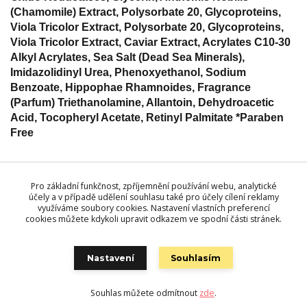
(Chamomile) Extract, Polysorbate 20, Glycoproteins,
Viola Tricolor Extract, Polysorbate 20, Glycoproteins,
Viola Tricolor Extract, Caviar Extract, Acrylates C10-30
Alkyl Acrylates, Sea Salt (Dead Sea Minerals),
Imidazolidinyl Urea, Phenoxyethanol, Sodium
Benzoate, Hippophae Rhamnoides, Fragrance
(Parfum) Triethanolamine, Allantoin, Dehydroacetic
Acid, Tocopheryl Acetate, Retinyl Palmitate *Paraben
Free
Zboží zařazeno v kategoriích
Pro základní funkčnost, zpříjemnění používání webu, analytické
účely a v případě udělení souhlasu také pro účely cílení reklamy
Kosmetika MON PLATIN DSM
využíváme soubory cookies. Nastavení vlastních preferencí
KOLEKCE ČERNÝ KAVIÁR
cookies můžete kdykoli upravit odkazem ve spodní části stránek.
PÉČE O PLEŤ
Nastavení
Souhlasím
Souhlas můžete odmítnout
zde
.
Vytvořeno na
Eshop-rychle.cz