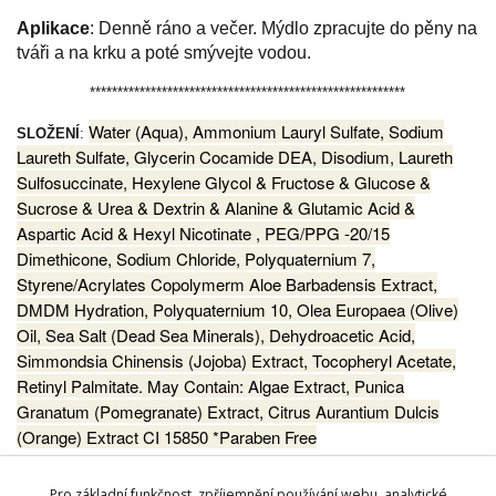
Aplikace
: Denně ráno a večer. Mýdlo zpracujte do pěny na
tváři
a na krku a poté smývejte vodou.
*********************************************************
Water (Aqua), Ammonium Lauryl Sulfate, Sodium
SLOŽENÍ
:
Laureth Sulfate, Glycerin Cocamide DEA, Disodium, Laureth
Sulfosuccinate, Hexylene Glycol & Fructose & Glucose &
Sucrose & Urea & Dextrin & Alanine & Glutamic Acid &
Aspartic Acid & Hexyl Nicotinate , PEG/PPG -20/15
Dimethicone, Sodium Chloride, Polyquaternium 7,
Styrene/Acrylates Copolymerm Aloe Barbadensis Extract,
DMDM Hydration, Polyquaternium 10, Olea Europaea (Olive)
Oil, Sea Salt (Dead Sea Minerals), Dehydroacetic Acid,
Simmondsia Chinensis (Jojoba) Extract, Tocopheryl Acetate,
Retinyl Palmitate. May Contain: Algae Extract, Punica
Granatum (Pomegranate) Extract, Citrus Aurantium Dulcis
(Orange) Extract CI 15850 *Paraben Free
Pro základní funkčnost, zpříjemnění používání webu, analytické