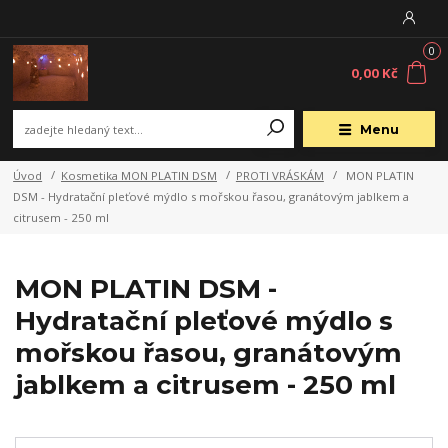
0
0,00 Kč
Menu
Úvod
Kosmetika MON PLATIN DSM
PROTI VRÁSKÁM
MON PLATIN
DSM - Hydratační pleťové mýdlo s mořskou řasou, granátovým jablkem a
citrusem - 250 ml
MON PLATIN DSM -
Hydratační pleťové mýdlo s
mořskou řasou, granátovým
jablkem a citrusem - 250 ml