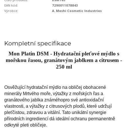
EAN kód:
7290011078843
Výrobce:
A. Meshi Cosmetic Industries
Kompletní specifikace
Mon Platin DSM - Hydratační pleťové mýdlo s
mořskou řasou, granátovým jablkem a citrusem -
250 ml
Osvěžující hydratační mýdlo na obličej obohacené
minerály Mrtvého moře, výtažky z mořských řas a
granátového jablka známého
pro své antioxidační
vlastnosti, a výtažky z citrusových plodů, které udržují
pleť
čistou, zdravou a vitální. Tato unikátní synergie
přírodních ingrediencí dá ideální ochranu permanentně
odkryté pleti obličeje.