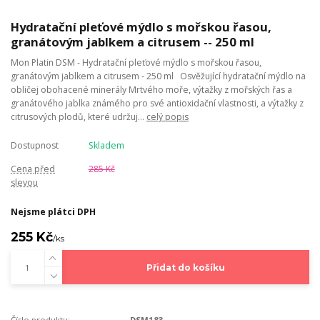
Hydratační pleťové mýdlo s mořskou řasou,
granátovým jablkem a citrusem -- 250 ml
Mon Platin DSM - Hydratační pleťové mýdlo s mořskou řasou,
granátovým jablkem a citrusem - 250 ml Osvěžující hydratační mýdlo na
obličej obohacené minerály Mrtvého moře, výtažky z mořských řas a
granátového jablka známého pro své antioxidační vlastnosti, a výtažky z
citrusových plodů, které udržuj...
celý popis
Dostupnost
Skladem
Cena před
285 Kč
slevou
Nejsme plátci DPH
255 Kč
/
ks
Přidat do košíku
Číslo produktu:
DSM183