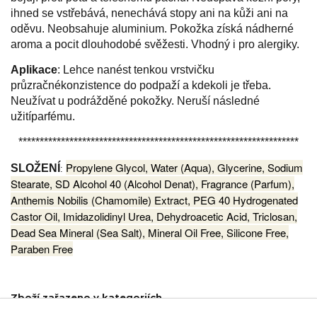
ihned se vstřebává, nenechává stopy ani na kůži ani na
oděvu. Neobsahuje aluminium. Pokožka získá nádherné
aroma a pocit dlouhodobé svěžesti. Vhodný i pro alergiky.
Aplikace
: Lehce nanést tenkou vrstvičku
průzračné
konzistence do podpaží a kdekoli je třeba.
Neužívat u podrážděné pokožky. Neruší následné
užití
parfému.
******************************************************************
Propylene Glycol, Water (Aqua), Glycerine, Sodium
SLOŽENÍ
:
Stearate, SD Alcohol 40 (Alcohol Denat), Fragrance (Parfum),
Anthemis Nobilis (Chamomile) Extract, PEG 40 Hydrogenated
Castor Oil, Imidazolidinyl Urea, Dehydroacetic Acid, Triclosan,
Dead Sea Mineral (Sea Salt), Mineral Oil Free, Silicone Free,
Paraben Free
Zboží zařazeno v kategoriích