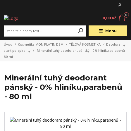
0
0,00 Kč
Menu
Úvod
Kosmetika MON PLATIN DSM
TĚLOVÁ KOSMETIKA
Deodoranty
a antiperspiranty
Minerální tuhý deodorant pánský - 0% hliníku,parabenů -
80 ml
Minerální tuhý deodorant
pánský - 0% hliníku,parabenů
- 80 ml