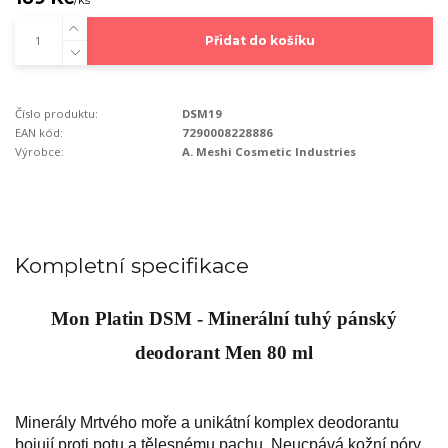
/
ks
Přidat do košíku
Číslo produktu:
DSM19
EAN kód:
7290008228886
Výrobce:
A. Meshi Cosmetic Industries
Kompletní specifikace
Mon Platin DSM - Minerální tuhý pánský
deodorant Men 80 ml
Minerály Mrtvého moře a unikátní komplex deodorantu
bojují proti potu a tělesnému pachu. Neucpává kožní póry,