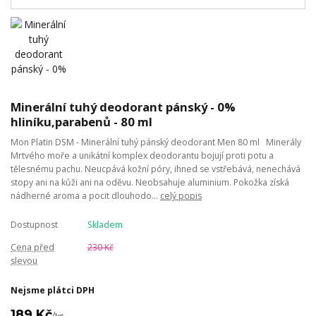
Minerální tuhý deodorant pánský - 0%
hliníku,parabenů - 80 ml
Mon Platin DSM - Minerální tuhý pánský deodorant Men 80 ml Minerály
Mrtvého moře a unikátní komplex deodorantu bojují proti potu a
tělesnému pachu. Neucpává kožní póry, ihned se vstřebává, nenechává
stopy ani na kůži ani na oděvu. Neobsahuje aluminium. Pokožka získá
nádherné aroma a pocit dlouhodo...
celý popis
Dostupnost
Skladem
Cena před
230 Kč
slevou
Nejsme plátci DPH
189 Kč