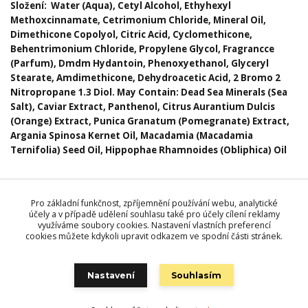
Složení: Water (Aqua), Cetyl Alcohol, Ethyhexyl
Methoxcinnamate, Cetrimonium Chloride, Mineral Oil,
Dimethicone Copolyol, Citric Acid, Cyclomethicone,
Behentrimonium Chloride, Propylene Glycol, Fragrancce
(Parfum), Dmdm Hydantoin, Phenoxyethanol, Glyceryl
Stearate, Amdimethicone, Dehydroacetic Acid, 2 Bromo 2
Nitropropane 1.3 Diol. May Contain: Dead Sea Minerals (Sea
Salt), Caviar Extract, Panthenol, Citrus Aurantium Dulcis
(Orange) Extract, Punica Granatum (Pomegranate) Extract,
Argania Spinosa Kernet Oil, Macadamia (Macadamia
Ternifolia) Seed Oil, Hippophae Rhamnoides (Obliphica) Oil
Zboží zařazeno v kategoriích
Pro základní funkčnost, zpříjemnění používání webu, analytické
účely a v případě udělení souhlasu také pro účely cílení reklamy
Kosmetika MON PLATIN DSM
využíváme soubory cookies. Nastavení vlastních preferencí
KOLEKCE ČERNÝ KAVIÁR
cookies můžete kdykoli upravit odkazem ve spodní části stránek.
PÉČE O VLASY
Nastavení
Souhlasím