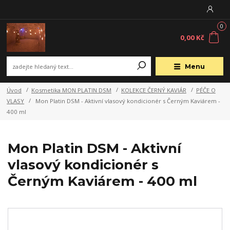
0
0,00 Kč
Menu
Úvod
Kosmetika MON PLATIN DSM
KOLEKCE ČERNÝ KAVIÁR
PÉČE O
VLASY
Mon Platin DSM - Aktivní vlasový kondicionér s Černým Kaviárem -
400 ml
Mon Platin DSM - Aktivní
vlasový kondicionér s
Černým Kaviárem - 400 ml