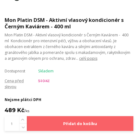
Mon Platin DSM - Aktivní vlasový kondicionér s
Černým Kaviárem - 400 ml
Mon Platin DSM - Aktivní vlasový kondicionér s Černým Kaviárem - 400
ml Kondicionér pro intenzivní péči, výživu a obohacení vlasů. Je
obohacen extraktem z černého kaviáru a silnými antioxidanty z
granátového jablka a pomeranče spolu s makadamovým, rakytníkovým
a arganovým olejem pro ochranu, zdrav...
celý popis
Dostupnost
Skladem
Cena před
519 Kč
slevou
Nejsme plátci DPH
489 Kč
/
ks
Přidat do košíku