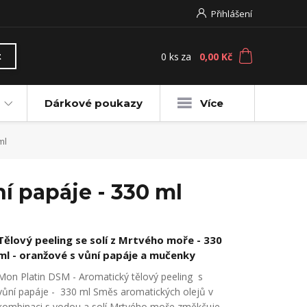
Přihlášení
0
ks
za
0,00 Kč
t
Dárkové poukazy
Více
ml
í papáje - 330 ml
Tělový peeling se solí z Mrtvého moře - 330
ml - oranžové s vůní papáje a mučenky
Mon Platin DSM - Aromatický tělový peeling s
vůní papáje - 330 ml Směs aromatických olejů v
kombinaci s vodou a solí Mrtvého moře změkčuje