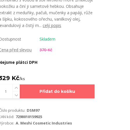
pokožku a činí ji sametově hebkou. Obsahuje
extrakt z meduňky, pačuli, mučenky a papáji, růže
a šípku, kokosového ořechu, vanilkový olej,
levandulový a čistý m...
celý popis
Dostupnost
Skladem
Cena před slevou
370 Kč
Nejsme plátci DPH
329 Kč
/
ks
Přidat do košíku
Číslo produktu:
DSM97
EAN kód:
7290010159925
Výrobce:
A. Meshi Cosmetic Industries