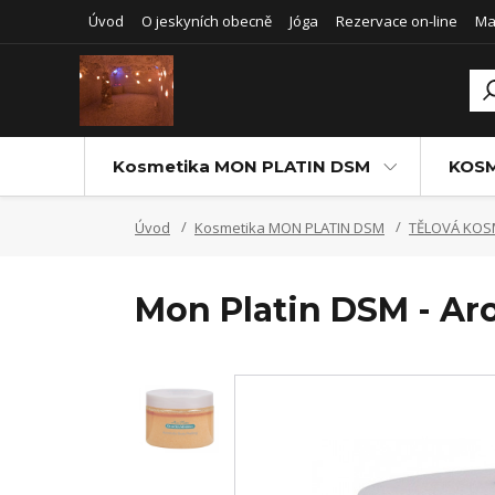
Úvod
O jeskyních obecně
Jóga
Rezervace on-line
Ma
Kosmetika MON PLATIN DSM
KOSM
Úvod
Kosmetika MON PLATIN DSM
TĚLOVÁ KOS
Mon Platin DSM - Aro