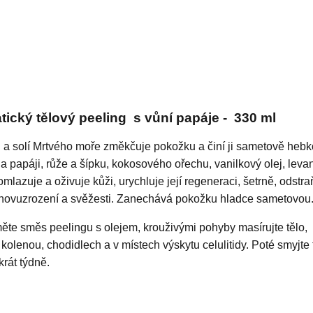
ický tělový peeling s vůní papáje - 330 ml
 a solí Mrtvého moře změkčuje pokožku a činí ji sametově hebk
 papáji, růže a šípku, kokosového ořechu, vanilkový olej, leva
mlazuje a oživuje kůži, urychluje její regeneraci, šetrně, odstra
znovuzrození a svěžesti. Zanechává pokožku hladce sametovou
ěte směs peelingu s olejem, krouživými pohyby masírujte tělo,
kolenou, chodidlech a v místech výskytu celulitidy. Poté smyjte
rát týdně.