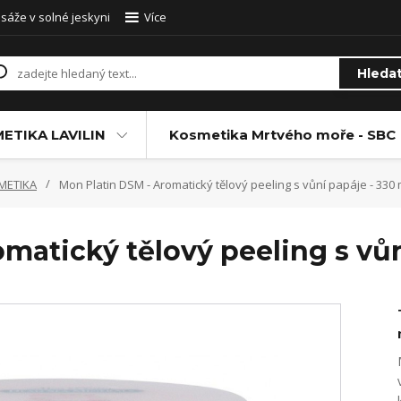
sáže v solné jeskyni
Více
Hleda
ETIKA LAVILIN
Kosmetika Mrtvého moře - SBC
METIKA
Mon Platin DSM - Aromatický tělový peeling s vůní papáje - 330 
matický tělový peeling s vůn