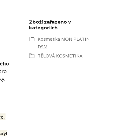
Zboží zařazeno v
kategoriích
Kosmetika MON PLATIN
DSM
TĚLOVÁ KOSMETIKA
vého
pro
ky.
ol,
eryl