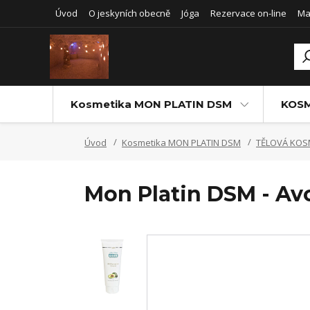
Úvod
O jeskyních obecně
Jóga
Rezervace on-line
Ma
Kosmetika MON PLATIN DSM
KOSM
Úvod
Kosmetika MON PLATIN DSM
TĚLOVÁ KOS
Mon Platin DSM - Av