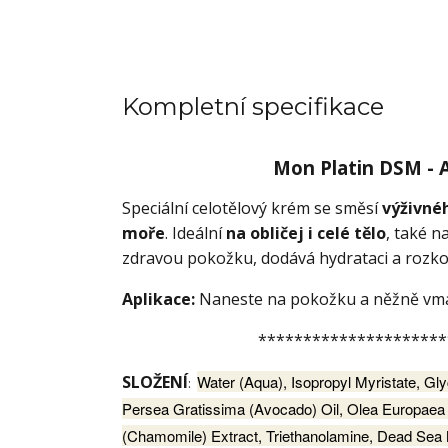
Kompletní specifikace
Mon Platin DSM -
Speciální celotělový krém se směsí
výživné
moře
. Ideální
na obličej i celé tělo
, také 
zdravou pokožku, dodává hydrataci a rozkoš
Aplikace:
Naneste na pokožku a něžně vmas
*********************
SLOŽENÍ
Water (Aqua), Isopropyl Myristate, Gly
:
Persea Gratissima (Avocado) Oil, Olea Europaea (O
(Chamomile) Extract, Triethanolamine, Dead Sea M