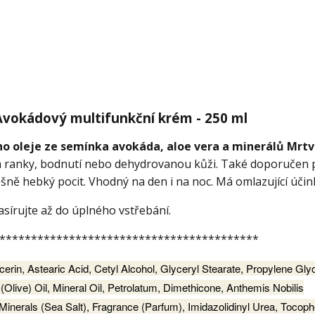
Avokádový multifunkční krém - 250 ml
ho oleje ze semínka avokáda, aloe vera a minerálů Mrt
na ranky, bodnutí nebo dehydrovanou kůži. Také doporučen 
ně hebký pocit. Vhodný na den i na noc. Má omlazující účin
írujte až do úplného vstřebání.
*****************************************
cerin, Astearic Acid, Cetyl Alcohol, Glyceryl Stearate, Propylene Glyc
live) Oil, Mineral Oil, Petrolatum, Dimethicone, Anthemis Nobilis
inerals (Sea Salt), Fragrance (Parfum), Imidazolidinyl Urea, Tocoph