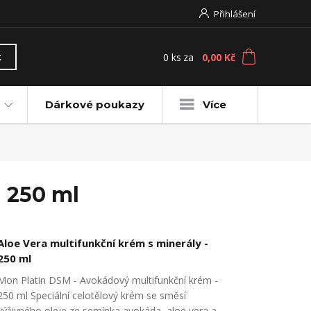
Přihlášení
0
ks
za
0,00 Kč
t
Dárkové poukazy
Více
 250 ml
Aloe Vera multifunkční krém s minerály -
250 ml
Mon Platin DSM - Avokádový multifunkční krém -
250 ml Speciální celotělový krém se směsí
výživného oleje ze semínka avokáda, aloe vera a