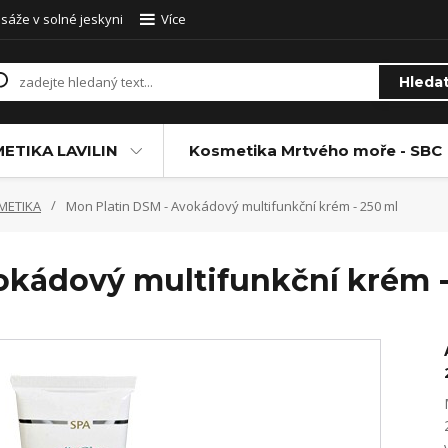
sáže v solné jeskyni
Více
Hleda
ETIKA LAVILIN
Kosmetika Mrtvého moře - SBC
METIKA
Mon Platin DSM - Avokádový multifunkční krém - 250 ml
okádový multifunkční krém -