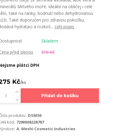
minerálů Mrtvého moře. Ideální na obličej i celé
tělo, také na ranky, bodnutí nebo dehydrovanou
kůži. Také doporučen pro zdravou pokožku,
dodává hydrataci a rozkoš...
celý popis
Dostupnost
Skladem
Cena před slevou
310 Kč
Nejsme plátci DPH
275 Kč
/
ks
Přidat do košíku
Číslo produktu:
DSM56
EAN kód:
7290008228787
Výrobce:
A. Meshi Cosmetic Industries