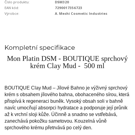
Číslo produktu:
DSM320
EAN kód:
7290017356723
Výrobce:
A. Meshi Cosmetic Industries
Kompletní specifikace
Mon Platin DSM - BOUTIQUE sprchový
krém Clay Mud - 500 ml
BOUTIQUE Clay Mud – Jílové Bahno je výživný sprchový
krém s obsahem jílového bahna, obohaceného sírou, která
přispívá k regeneraci buněk. Vysoký obsah soli v bahně
navíc umocňují absorpci hydratace a podporuje její průnik
až k vrchní sloji kůže. Účinně a snadno se vstřebává,
zanechává pokožku sametovou. Kouzelná vůně
sprchového krému přetrvává po celý den.