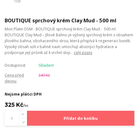
BOUTIQUE sprchový krém Clay Mud - 500 ml
Mon Platin DSM - BOUTIQUE sprchový krém Clay Mud - 500 ml
BOUTIQUE Clay Mud – Jílové Bahno je výživný sprchový krém s obsahem
jílového bahna, obohaceného sírou, která přispívá k regeneraci buněk.
Vysoký obsah soli v bahně navíc umocňují absorpci hydratace a
podporuje její průnik až k vrchní sloji...
celý popis
Dostupnost
Skladem
Cena před
349 Kč
slevou
Nejsme plátci DPH
325 Kč
/
ks
Přidat do košíku