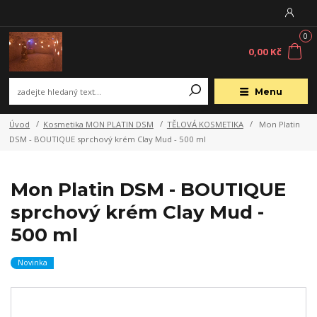
0
0,00 Kč
Menu
Úvod
Kosmetika MON PLATIN DSM
TĚLOVÁ KOSMETIKA
Mon Platin
DSM - BOUTIQUE sprchový krém Clay Mud - 500 ml
Mon Platin DSM - BOUTIQUE
sprchový krém Clay Mud -
500 ml
Novinka