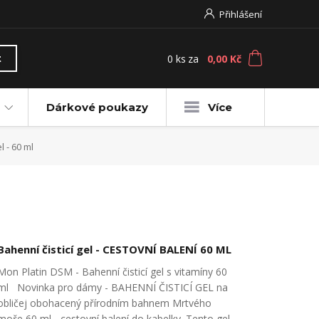
Přihlášení
0
ks
za
0,00 Kč
t
Dárkové poukazy
Více
l - 60 ml
Bahenní čisticí gel - CESTOVNÍ BALENÍ 60 ML
Mon Platin DSM - Bahenní čisticí gel s vitamíny 60
ml Novinka pro dámy - BAHENNÍ ČISTICÍ GEL na
obličej obohacený přírodním bahnem Mrtvého
moře 60 ml - cestovní balení do kabelky. Tento gel