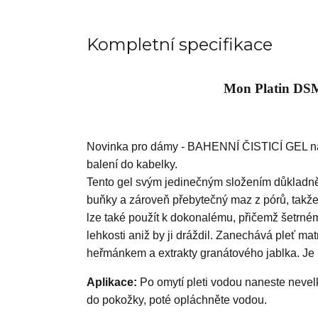
Kompletní specifikace
Mon Platin DSM 
Novinka pro dámy - BAHENNÍ ČISTICÍ GEL na 
balení do kabelky.
Tento gel svým jedinečným složením důkladně
buňky a zároveň přebytečný maz z pórů, takže 
lze také použít k dokonalému, přičemž šetrném
lehkosti aniž by ji dráždil. Zanechává pleť m
heřmánkem a extrakty granátového jablka. Je 
Aplikace:
Po omytí pleti vodou naneste nevel
do pokožky, poté opláchněte vodou.