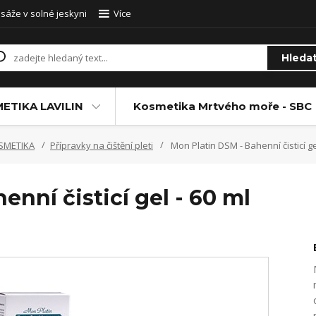
sáže v solné jeskyni
Více
Hleda
ETIKA LAVILIN
Kosmetika Mrtvého moře - SBC
SMETIKA
Přípravky na čištění pleti
Mon Platin DSM - Bahenní čisticí ge
nní čisticí gel - 60 ml