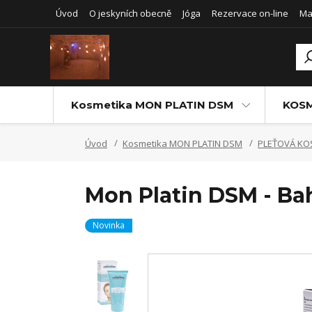
Úvod
O jeskyních obecně
Jóga
Rezervace on-line
Ma
Kosmetika MON PLATIN DSM
KOSM
Úvod
Kosmetika MON PLATIN DSM
PLEŤOVÁ KO
Mon Platin DSM - Bahe
Novinka