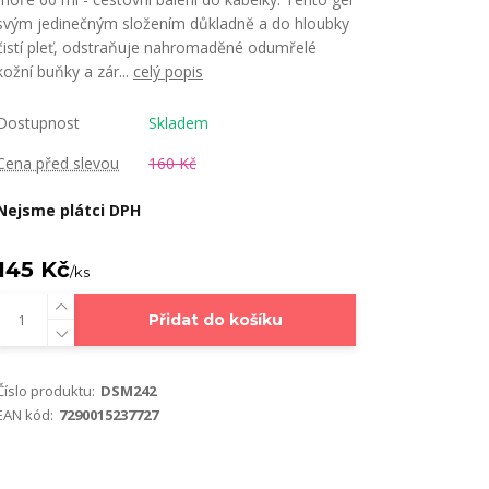
svým jedinečným složením důkladně a do hloubky
čistí pleť, odstraňuje nahromaděné odumřelé
kožní buňky a zár...
celý popis
Dostupnost
Skladem
Cena před slevou
160 Kč
Nejsme plátci DPH
145 Kč
/
ks
Přidat do košíku
Číslo produktu:
DSM242
EAN kód:
7290015237727