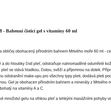
- Bahenní čisticí gel s vitamíny 60 ml
obličej obohacený přírodním bahnem Mrtvého moře 60 ml - ce
 a do hloubky čistí pleť, odstraňuje nahromaděné odumřelé kož
pleť se stává hladkou, čistou, svěží a příjemnou na dotek. Příp
u odstranění make-upu pro všechny typy pleti, dodává pleti poc
atnou. Gel je obohacen přírodním bahnem a minerály z Mrtvého 
bohatý na vitamíny A a C.
ké množství gelu na vlhkou pleť a lehkými masážními pohyby ve