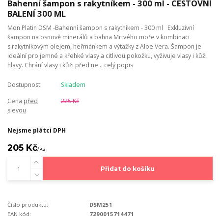
Bahenní šampon s rakytníkem - 300 ml - CESTOVNÍ
BALENÍ 300 ML
Mon Platin DSM -Bahenní šampon s rakytníkem - 300 ml Exkluzivní
šampon na osnově minerálů a bahna Mrtvého moře v kombinaci
s rakytníkovým olejem, heřmánkem a výtažky z Aloe Vera. Šampon je
ideální pro jemné a křehké vlasy a citlivou pokožku, vyživuje vlasy i kůži
hlavy. Chrání vlasy i kůži před ne...
celý popis
Dostupnost
Skladem
Cena před
225 Kč
slevou
Nejsme plátci DPH
205 Kč
/
ks
Přidat do košíku
Číslo produktu:
DSM251
EAN kód:
7290015714471