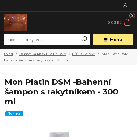
0
0,00 Kč
Menu
Úvod
Kosmetika MON PLATIN DSM
PÉČE O VLASY
Mon Platin DSM -
Bahenní šampon s rakytníkem - 300 ml
Mon Platin DSM -Bahenní
šampon s rakytníkem - 300
ml
Novinka