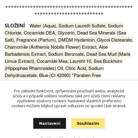
**********************************************
*************************
SLOŽENÍ
:
Water (Aqua), Sodium Laureth Sulfate, Sodium
Chloride, Cocamide DEA, Glycerin, Dead Sea Minerals (Sea
Salt), Fragrance (Parfum), DMDM Hydantoin, Glycol Distearate,
Chamomile (Anthemis Nobilis Flower) Extract, Aloe
Barbadensis Extract, Sodium Benzoate, Dead Sea Mud (Maris
Limus Extract), Cocamide Mea, Laureht 10, Sea Buckhorn
(Hippophae Rhamnoides) Oil, Citric Acid, Sodium
Dehydroacetate, Blue (CI 42090) *Paraben Free
Pro základní funkčnost, zpříjemnění používání webu, analytické
účely a v případě udělení souhlasu také pro účely cílení reklamy
Zboží zařazeno v kategoriích
využíváme soubory cookies. Nastavení vlastních preferencí
Kosmetika MON PLATIN DSM
cookies můžete kdykoli upravit odkazem ve spodní části stránek.
PÉČE O VLASY
Nastavení
Souhlasím