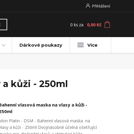
Přihlášení
0
ks
za
0,00 Kč
t
Dárkové poukazy
Více
 a kůži - 250ml
Bahenní vlasová maska na vlasy a kůži -
250ml
Mon Platin - DSM - Bahenní vlasová maska na
vlasy a kůži - 250ml Dvojnásobně účelná ošetřující
maska pro zkrásnění vlasů a stimulaci kůže.