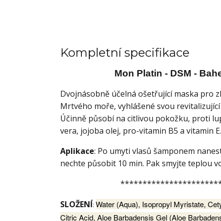
Kompletní specifikace
Mon Platin - DSM - Bah
Dvojnásobně účelná ošetřující maska pro zk
Mrtvého moře, vyhlášené svou revitalizující
Účinně působí na citlivou pokožku, proti l
vera, jojoba olej, pro-vitamin B5 a vitamin E
Aplikace
: Po umyti vlasů šamponem nanest
nechte působit 10 min. Pak smyjte teplou v
**********************
SLOŽENÍ
Water (Aqua), Isopropyl Myristate, Cet
:
Citric Acid, Aloe Barbadensis Gel (Aloe Barbaden