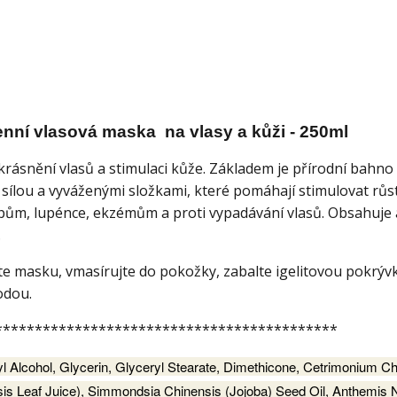
enní vlasová maska na vlasy a kůži - 250ml
rásnění vlasů a stimulaci kůže. Základem je přírodní bahno
 sílou a vyváženými složkami, které pomáhají stimulovat růst
upům, lupénce, ekzémům a proti vypadávání vlasů. Obsahuje 
.
e masku, vmasírujte do pokožky, zabalte igelitovou pokrýv
odou.
*******************************************
yl Alcohol, Glycerin, Glyceryl Stearate, Dimethicone, Cetrimonium Ch
sis Leaf Juice), Simmondsia Chinensis (Jojoba) Seed Oil, Anthemis N