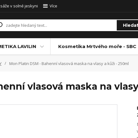
sáže v solné jeskyni
Více
Hleda
ETIKA LAVILIN
Kosmetika Mrtvého moře - SBC
Y
Mon Platin DSM - Bahenní vlasová maska na vlasy a kůži - 250ml
enní vlasová maska na vlasy