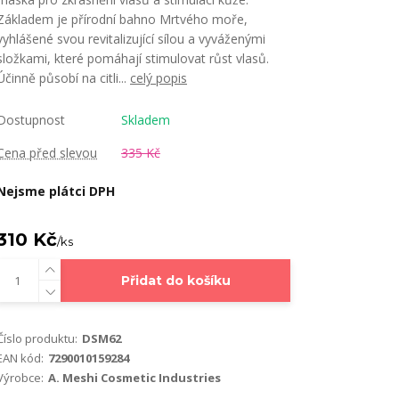
Základem je přírodní bahno Mrtvého moře,
vyhlášené svou revitalizující sílou a vyváženými
složkami, které pomáhají stimulovat růst vlasů.
Účinně působí na citli...
celý popis
Dostupnost
Skladem
Cena před slevou
335 Kč
Nejsme plátci DPH
310 Kč
/
ks
Přidat do košíku
Číslo produktu:
DSM62
EAN kód:
7290010159284
Výrobce:
A. Meshi Cosmetic Industries