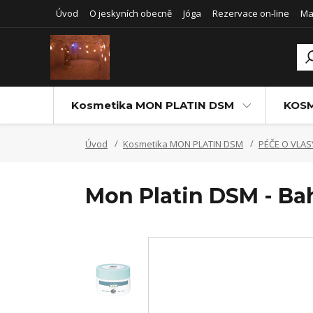
Úvod
O jeskyních obecně
Jóga
Rezervace on-line
Ma
Kosmetika MON PLATIN DSM
KOSM
Úvod
Kosmetika MON PLATIN DSM
PÉČE O VLAS
Mon Platin DSM - Bah