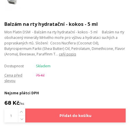
Balzám na rty hydratační - kokos - 5 ml
Mon Platin DSM - Balzám na rty hydratační - kokos - 5 ml Balzám na rty
obohacený minerály Mrtvého moře pro výživu a hydrataci suchých a
popraskaných rtů. Složení: Cocos Nucifera (Coconut Oil),
Butyrospermum Parkii (Shea Butter) Oil, Petrolatum, Dimethicone, Flavor
(Aroma), Beeswax, Paraffinm T...
celý popis
Dostupnost
Skladem
Cena před
75 Kč
slevou
Nejsme plátci DPH
68 Kč
/
ks
Přidat do košíku