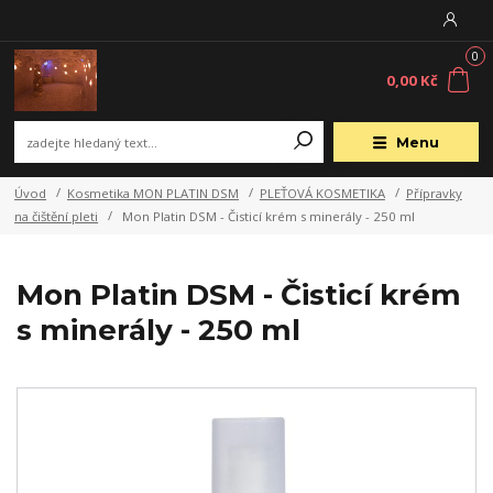
0
0,00 Kč
Menu
Úvod
Kosmetika MON PLATIN DSM
PLEŤOVÁ KOSMETIKA
Přípravky
na čištění pleti
Mon Platin DSM - Čisticí krém s minerály - 250 ml
Mon Platin DSM - Čisticí krém
s minerály - 250 ml