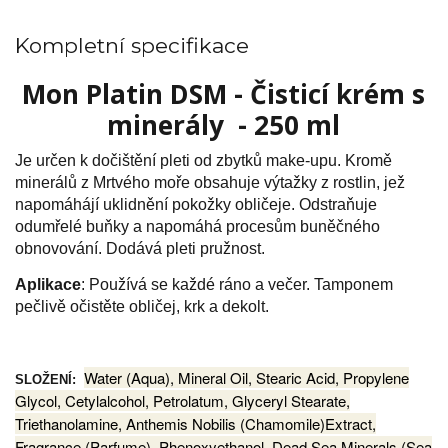
Kompletní specifikace
Mon Platin DSM - Čisticí krém s
minerály - 250 ml
Je určen k dočištění pleti od zbytků make-upu. Kromě
minerálů z Mrtvého moře obsahuje výtažky z rostlin, jež
napomáhájí uklidnění pokožky obličeje. Odstraňuje
odumřelé buňky a napomáhá procesům buněčného
obnovování. Dodává pleti pružnost.
Aplikace
: Používá se každé ráno a večer. Tamponem
pečlivě očistěte obličej, krk a dekolt.
Water (Aqua), Mineral Oil, Stearic Acid, Propylene
SLOŽENÍ:
Glycol, Cetylalcohol, Petrolatum, Glyceryl Stearate,
Triethanolamine, Anthemis Nobilis (Chamomile)Extract,
Fragrance (Parfume), Phenoxyethanol, Dead Sea Minerals (Sea