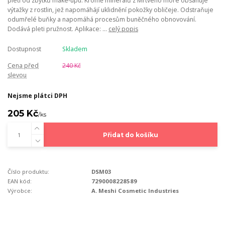
pleti od zbytků make-upu. Kromě minerálů z Mrtvého moře obsahuje
výtažky z rostlin, jež napomáhájí uklidnění pokožky obličeje. Odstraňuje
odumřelé buňky a napomáhá procesům buněčného obnovování.
Dodává pleti pružnost. Aplikace: ...
celý popis
Dostupnost
Skladem
Cena před
240 Kč
slevou
Nejsme plátci DPH
205 Kč
/
ks
Přidat do košíku
Číslo produktu:
DSM03
EAN kód:
7290008228589
Výrobce:
A. Meshi Cosmetic Industries