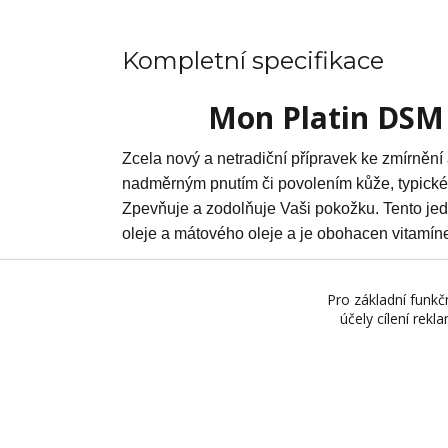
Kompletní specifikace
Mon Platin DSM -
Zcela nový a netradiční přípravek ke zmírněn
nadměrným pnutím či povolením kůže, typickém
Zpevňuje a zodolňuje Vaši pokožku. Tento jed
oleje a mátového oleje a je obohacen vitamín
Aplikace
: Vertikálním pohybem nahoru a dolů
Pro základní funkč
použití před spaním.
účely cílení rek