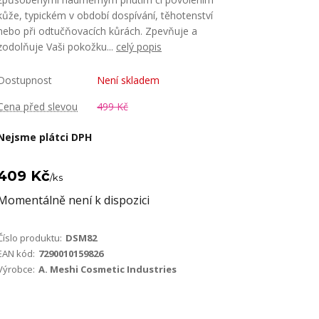
kůže, typickém v období dospívání, těhotenství
nebo při odtučňovacích kůrách. Zpevňuje a
zodolňuje Vaši pokožku...
celý popis
Dostupnost
Není skladem
Cena před slevou
499 Kč
Nejsme plátci DPH
409 Kč
/
ks
Momentálně není k dispozici
Číslo produktu:
DSM82
EAN kód:
7290010159826
Výrobce:
A. Meshi Cosmetic Industries