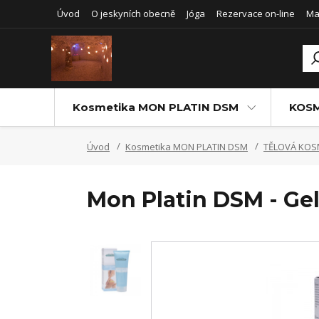
Úvod
O jeskyních obecně
Jóga
Rezervace on-line
Ma
Kosmetika MON PLATIN DSM
KOSM
Úvod
Kosmetika MON PLATIN DSM
TĚLOVÁ KOS
Mon Platin DSM - Gel 