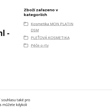
Zboží zařazeno v
kategoriích
Kosmetika MON PLATIN
l -
DSM
PLEŤOVÁ KOSMETIKA
Péče o rty
í souhlasu také pro
es můžete kdykoli