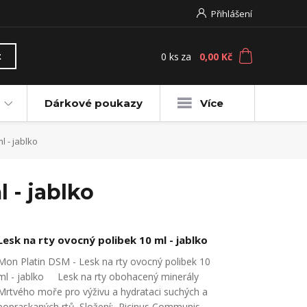
Přihlášení
0
ks
za
0,00 Kč
t
Dárkové poukazy
Více
l - jablko
 - jablko
Lesk na rty ovocný polibek 10 ml - jablko
Mon Platin DSM - Lesk na rty ovocný polibek 10
ml - jablko Lesk na rty obohacený minerály
Mrtvého moře pro výživu a hydrataci suchých a
popraskaných rtů. Složení: Ricinus Communis