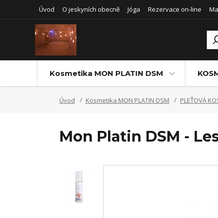
Úvod
O jeskyních obecně
Jóga
Rezervace on-line
Ma
Kosmetika MON PLATIN DSM
KOSM
Úvod
Kosmetika MON PLATIN DSM
PLEŤOVÁ KO
Mon Platin DSM - Les