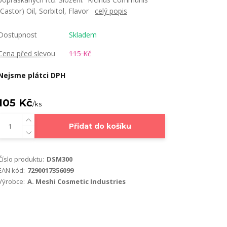
(Castor) Oil, Sorbitol, Flavor
celý popis
Dostupnost
Skladem
Cena před slevou
115 Kč
Nejsme plátci DPH
105 Kč
/
ks
Přidat do košíku
Číslo produktu:
DSM300
EAN kód:
7290017356099
Výrobce:
A. Meshi Cosmetic Industries