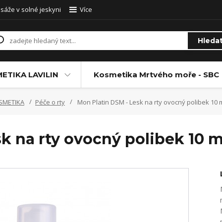
sáže v solné jeskyni
Více
Hleda
ETIKA LAVILIN
Kosmetika Mrtvého moře - SBC
SMETIKA
Péče o rty
Mon Platin DSM - Lesk na rty ovocný polibek 10 m
k na rty ovocný polibek 10 ml