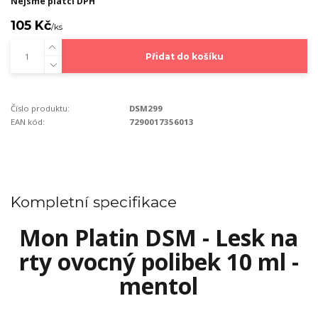
Nejsme plátci DPH
105 Kč
/
ks
Přidat do košíku
Číslo produktu:
DSM299
EAN kód:
7290017356013
Kompletní specifikace
Mon Platin DSM - Lesk na
rty ovocný polibek 10 ml -
mentol