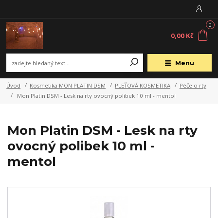
0
0,00 Kč
Menu
Úvod
Kosmetika MON PLATIN DSM
PLEŤOVÁ KOSMETIKA
Péče o rty
Mon Platin DSM - Lesk na rty ovocný polibek 10 ml - mentol
Mon Platin DSM - Lesk na rty
ovocný polibek 10 ml -
mentol