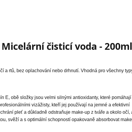
Micelární čisticí voda - 200m
čí a rtů, bez oplachování nebo drhnutí. Vhodná pro všechny typy
 E, obě složky jsou velmi silnými antioxidanty, které pomáhají 
rofesionálními vizážisty, kteří jej používají na jemné a efektivní 
 chrání pleť a důkladně odstraňuje make-up z tváře a okolo očí, 
tou, svěží a s optimální schopností opakovaně absorbovat mak