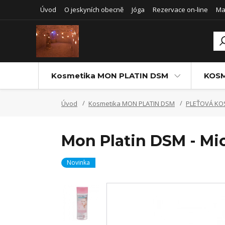
Úvod
O jeskyních obecně
Jóga
Rezervace on-line
Ma
Kosmetika MON PLATIN DSM
KOSM
Úvod
Kosmetika MON PLATIN DSM
PLEŤOVÁ KO
Mon Platin DSM - Mic
Novinka