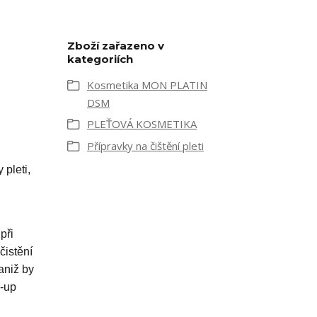
Zboží zařazeno v
kategoriích
Kosmetika MON PLATIN
l
DSM
PLEŤOVÁ KOSMETIKA
Přípravky na čištění pleti
 pleti,
při
čistění
aniž by
e-up