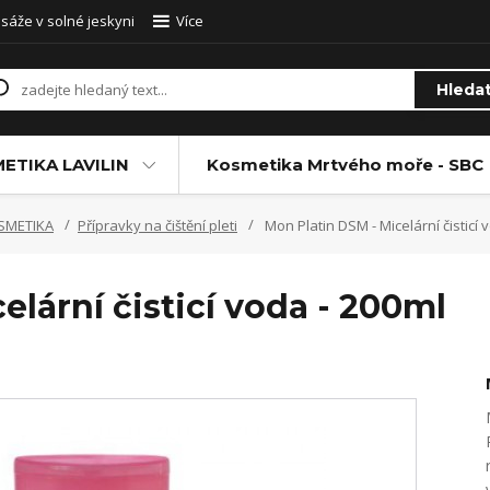
sáže v solné jeskyni
Více
Hleda
ETIKA LAVILIN
Kosmetika Mrtvého moře - SBC
SMETIKA
Přípravky na čištění pleti
Mon Platin DSM - Micelární čisticí 
elární čisticí voda - 200ml