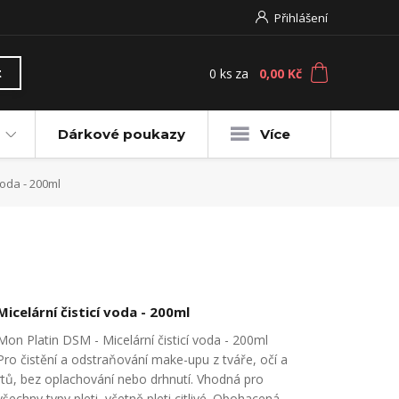
Přihlášení
0
ks
za
0,00 Kč
t
Dárkové poukazy
Více
voda - 200ml
Micelární čisticí voda - 200ml
Mon Platin DSM - Micelární čisticí voda - 200ml
Pro čistění a odstraňování make-upu z tváře, očí a
rtů, bez oplachování nebo drhnutí. Vhodná pro
všechny typy pleti, včetně pleti citlivé. Obohacená