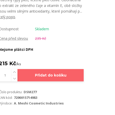
o extrakt ze zeleného čaje a vitamín E, obě složky
jsou velmi silnými antioxidanty, které pomáhají p...
celý popis
Dostupnost
Skladem
Cena před slevou
235 Kč
Nejsme plátci DPH
215 Kč
/
ks
Přidat do košíku
Číslo produktu:
DSM277
EAN kód:
7290015714983
Výrobce:
A. Meshi Cosmetic Industries