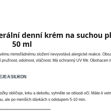
rální denní krém na suchou pl
50 ml
 svému mimořádnému složení nevyvolává alergické reakce. Obs
 pružnost, odolnost, vláčnost. Má ochranný UV filtr. Obohacen 
JE A SILIKON
ky obličeje, krku a dekoltu, vyhněte se oblasti očí. Máte-li vel
mu, ale po menších dávkách s odstupem 5-10 min.
*****************************************