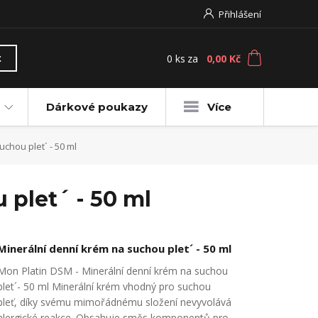
Přihlášení
0
ks
za
0,00 Kč
t
Dárkové poukazy
Více
chou plet´ - 50 ml
 plet´ - 50 ml
Minerální denní krém na suchou plet´ - 50 ml
Mon Platin DSM - Minerální denní krém na suchou
plet´- 50 ml Minerální krém vhodný pro suchou
pleť, díky svému mimořádnému složení nevyvolává
alergické reakce. Obsahuje směs komponentů pro