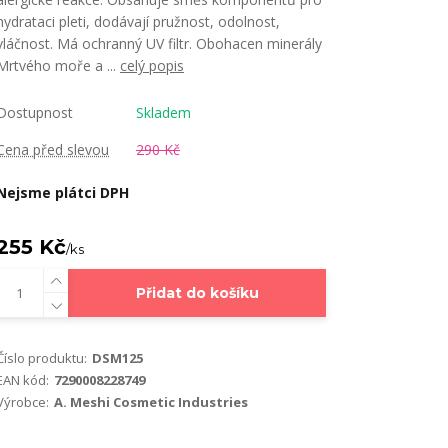
hydrataci pleti, dodávají pružnost, odolnost,
vláčnost. Má ochranný UV filtr. Obohacen minerály
Mrtvého moře a ...
celý popis
Dostupnost
Skladem
Cena před slevou
290 Kč
Nejsme plátci DPH
255 Kč
/
ks
Přidat do košíku
Číslo produktu:
DSM125
EAN kód:
7290008228749
Výrobce:
A. Meshi Cosmetic Industries