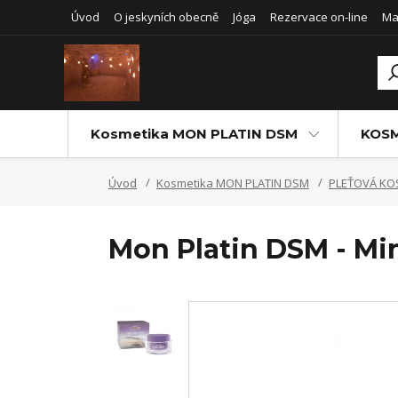
Úvod
O jeskyních obecně
Jóga
Rezervace on-line
Ma
Kosmetika MON PLATIN DSM
KOSM
Úvod
Kosmetika MON PLATIN DSM
PLEŤOVÁ KO
Mon Platin DSM - Min