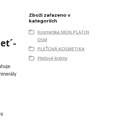
Zboží zařazeno v
kategoriích
Kosmetika MON PLATIN
DSM
et´-
PLEŤOVÁ KOSMETIKA
Pleťové krémy
ahuje
minerály
mi