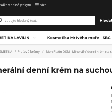
sáže v solné jeskyni
Více
Hleda
ETIKA LAVILIN
Kosmetika Mrtvého moře - SBC
SMETIKA
Pleťové krémy
Mon Platin DSM - Minerální denní krém na su
erální denní krém na suchou