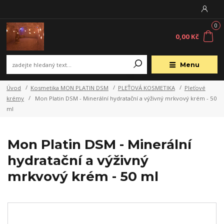
0
0,00 Kč
Menu
Úvod
Kosmetika MON PLATIN DSM
PLEŤOVÁ KOSMETIKA
Pleťové
krémy
Mon Platin DSM - Minerální hydratační a výživný mrkvový krém - 50
ml
Mon Platin DSM - Minerální
hydratační a výživný
mrkvový krém - 50 ml