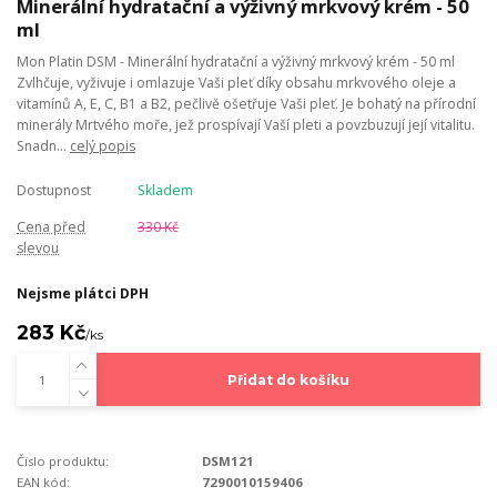
Minerální hydratační a výživný mrkvový krém - 50
ml
Mon Platin DSM - Minerální hydratační a výživný mrkvový krém - 50 ml
Zvlhčuje, vyživuje i omlazuje Vaši pleť díky obsahu mrkvového oleje a
vitamínů A, E, C, B1 a B2, pečlivě ošetřuje Vaši pleť. Je bohatý na přírodní
minerály Mrtvého moře, jež prospívají Vaší pleti a povzbuzují její vitalitu.
Snadn...
celý popis
Dostupnost
Skladem
Cena před
330 Kč
slevou
Nejsme plátci DPH
283 Kč
/
ks
Přidat do košíku
Číslo produktu:
DSM121
EAN kód:
7290010159406