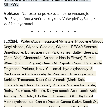
SILIKON
Aplikace:
Naneste na pokožku a něžně vmasírujte.
Používejte ráno a večer a kdykoliv Vaše pleť vyžaduje
zvláštní hydrataci.
******************************************
Water (Aqua), Isopropyl Myristate, Propylene Glycol,
SLOŽENÍ
:
Cetyl Alcohol, Glyceryl Stearate,, Glycerin, PEG40 Stearate,
Dimethicone, Butyrospermum Parkii (Shea) Butter, Beeswax
(Cera Alba), Chamomile (Anthemis Nobilis Flower) Extract,
Wheat (Tritcum Vulgare) Germ Oil, Caprylic/Capric Triglyceride,
Fragrance (Parfum), Hexyl Cinnamal, Hydroxyisohexyl-3-
Cyclohexene Carboxaldehyde, Panthenol, Phenoxyethanol,
Sorbitan Tristearate, Dead Sea Minerals (Maris Sal),
Imidazolidinyl Urea, Tocopheryl Acetate, Sodium Benzoate,
Retinyl Palmitate, Allantoin, Dehydroacetic Acid, Lactic Acid,
Ascorbyl Palmitate, Riboflavin, Thiamine HCL, Ethylhexyl
Methoxycinnamate, Carrot (Daucus Carota Sativa Seed) Oil,
Avocado (Persea Gratissima) Oil, Orange 4 (CI15510)