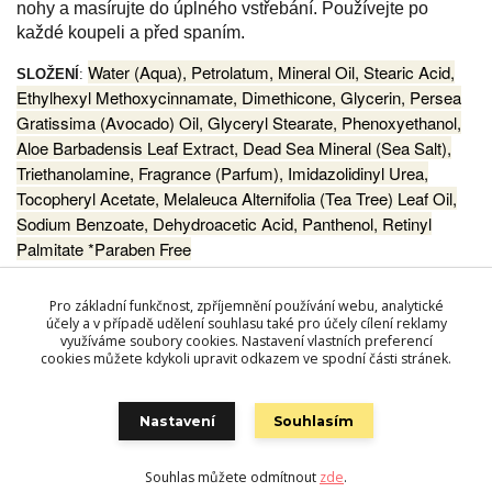
nohy a masírujte do úplného vstřebání.
Používejte po
každé koupeli a před spaním.
Water (Aqua), Petrolatum, Mineral Oil, Stearic Acid,
SLOŽENÍ
:
Ethylhexyl Methoxycinnamate, Dimethicone, Glycerin, Persea
Gratissima (Avocado) Oil, Glyceryl Stearate, Phenoxyethanol,
Aloe Barbadensis Leaf Extract, Dead Sea Mineral (Sea Salt),
Triethanolamine, Fragrance (Parfum), Imidazolidinyl Urea,
Tocopheryl Acetate, Melaleuca Alternifolia (Tea Tree) Leaf Oil,
Sodium Benzoate, Dehydroacetic Acid, Panthenol, Retinyl
Palmitate *Paraben Free
Pro základní funkčnost, zpříjemnění používání webu, analytické
účely a v případě udělení souhlasu také pro účely cílení reklamy
Zboží zařazeno v kategoriích
využíváme soubory cookies. Nastavení vlastních preferencí
Kosmetika MON PLATIN DSM
cookies můžete kdykoli upravit odkazem ve spodní části stránek.
TĚLOVÁ KOSMETIKA
Nastavení
Souhlasím
Souhlas můžete odmítnout
zde
.
Vytvořeno na
Eshop-rychle.cz