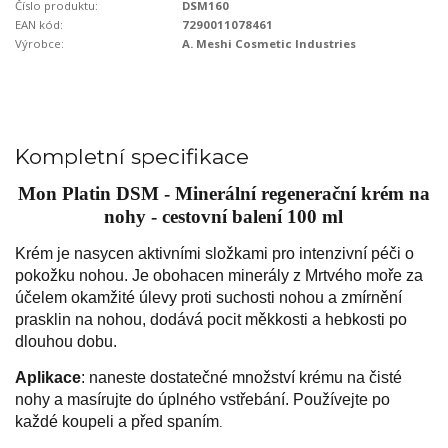
Číslo produktu:
DSM160
EAN kód:
7290011078461
Výrobce:
A. Meshi Cosmetic Industries
Kompletní specifikace
Mon Platin DSM - Minerální regenerační krém na
nohy - cestovní balení 100 ml
Krém je nasycen aktivními složkami pro intenzivní péči o
pokožku nohou. Je obohacen minerály z Mrtvého moře za
účelem okamžité úlevy proti suchosti nohou a zmírnění
prasklin na nohou, dodává pocit měkkosti a hebkosti po
dlouhou dobu.
Aplikace
: naneste dostatečné množství krému na čisté
nohy a masírujte do úplného vstřebání.
Používejte po
každé koupeli a před spaním
.