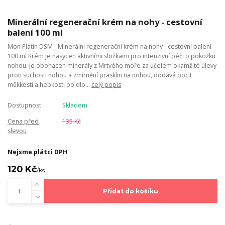
Minerální regenerační krém na nohy - cestovní
balení 100 ml
Mon Platin DSM - Minerální regenerační krém na nohy - cestovní balení
100 ml Krém je nasycen aktivními složkami pro intenzivní péči o pokožku
nohou. Je obohacen minerály z Mrtvého moře za účelem okamžité úlevy
proti suchosti nohou a zmírnění prasklin na nohou, dodává pocit
měkkosti a hebkosti po dlo...
celý popis
Dostupnost
Skladem
Cena před
135 Kč
slevou
Nejsme plátci DPH
120 Kč
/
ks
Přidat do košíku