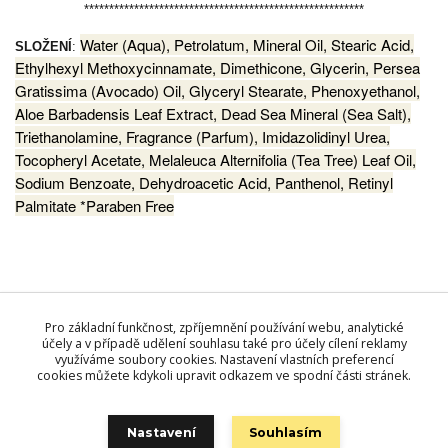
********************************************************
Water (Aqua), Petrolatum, Mineral Oil, Stearic Acid,
SLOŽENÍ
:
Ethylhexyl Methoxycinnamate, Dimethicone, Glycerin, Persea
Gratissima (Avocado) Oil, Glyceryl Stearate, Phenoxyethanol,
Aloe Barbadensis Leaf Extract, Dead Sea Mineral (Sea Salt),
Triethanolamine, Fragrance (Parfum), Imidazolidinyl Urea,
Tocopheryl Acetate, Melaleuca Alternifolia (Tea Tree) Leaf Oil,
Sodium Benzoate, Dehydroacetic Acid, Panthenol, Retinyl
Palmitate *Paraben Free
Pro základní funkčnost, zpříjemnění používání webu, analytické
účely a v případě udělení souhlasu také pro účely cílení reklamy
Zboží zařazeno v kategoriích
využíváme soubory cookies. Nastavení vlastních preferencí
Kosmetika MON PLATIN DSM
cookies můžete kdykoli upravit odkazem ve spodní části stránek.
TĚLOVÁ KOSMETIKA
Nastavení
Souhlasím