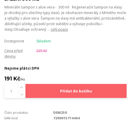
Minerální šampon s aloe vera - 300 ml Regenerační šampon na vlasy
je vhodný pro všechny typy vlasů. Je obohacen minerály z Mrtvého moře
a výtažky z aloe vera. Šampon na vlasy má antibakteriální, protizánětlivé,
zklidňující účinky, působí proti svědění a vyživuje pokožku i
vlasy.Obsahuje ochranný ...
celý popis
Dostupnost
Skladem
Cena před
225 Kč
slevou
Nejsme plátci DPH
191 Kč
/
ks
Přidat do košíku
Číslo produktu:
DSM250
EAN kód:
7290015714464