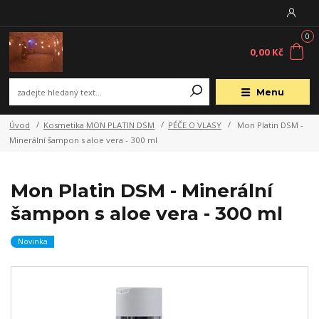
0
0,00 Kč
Menu
Úvod
Kosmetika MON PLATIN DSM
PÉČE O VLASY
Mon Platin DSM -
Minerální šampon s aloe vera - 300 ml
Mon Platin DSM - Minerální
šampon s aloe vera - 300 ml
Novinka