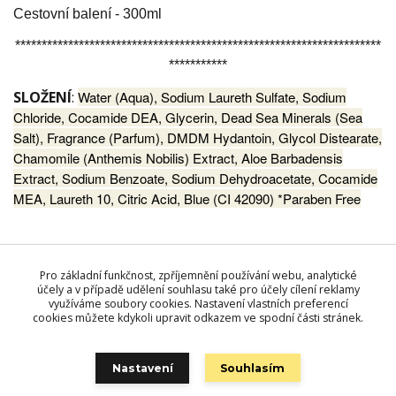
Cestovní balení - 300ml
*********************************************************************
***********
SLOŽENÍ
:
Water (Aqua), Sodium Laureth Sulfate, Sodium
Chloride, Cocamide DEA, Glycerin, Dead Sea Minerals (Sea
Salt), Fragrance (Parfum), DMDM Hydantoin, Glycol Distearate,
Chamomile (Anthemis Nobilis) Extract, Aloe Barbadensis
Extract, Sodium Benzoate, Sodium Dehydroacetate, Cocamide
MEA, Laureth 10, Citric Acid, Blue (CI 42090) *Paraben Free
Pro základní funkčnost, zpříjemnění používání webu, analytické
účely a v případě udělení souhlasu také pro účely cílení reklamy
Zboží zařazeno v kategoriích
využíváme soubory cookies. Nastavení vlastních preferencí
Kosmetika MON PLATIN DSM
cookies můžete kdykoli upravit odkazem ve spodní části stránek.
PÉČE O VLASY
Nastavení
Souhlasím