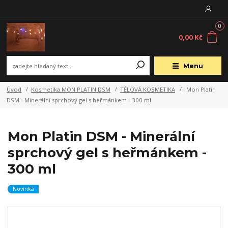
0
0,00 Kč
Menu
Úvod
Kosmetika MON PLATIN DSM
TĚLOVÁ KOSMETIKA
Mon Platin
DSM - Minerální sprchový gel s heřmánkem - 300 ml
Mon Platin DSM - Minerální
sprchový gel s heřmánkem -
300 ml
Novinka