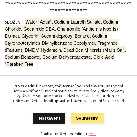
**********************************************
**************
Water (Aqua), Sodium Laureth Sulfate, Sodium
SLOŽENÍ
:
Chloride, Cocamide DEA, Chamomile (Anthemis Nobilis)
Extract, Glycerin, Cocamidopropyl Betiane, Sodium
Styrene/Acrylates Divinylbenzene Copolymer, Fragrance
(Parfum), DMDM Hydantoin, Dead Sea Minerals (Maris Sal),
Sodium Benzoate, Sodium Dehydroacetate, Citric Acid
*Paraben Free
Pro základní funkčnost, zpříjemnění používání webu, analytické
účely a v případě udělení souhlasu také pro účely cílení reklamy
Zboží zařazeno v kategoriích
využíváme soubory cookies. Nastavení vlastních preferencí
Kosmetika MON PLATIN DSM
cookies můžete kdykoli upravit odkazem ve spodní části stránek.
TĚLOVÁ KOSMETIKA
Nastavení
Souhlasím
Souhlas můžete odmítnout
zde
.
Vytvořeno na
Eshop-rychle.cz