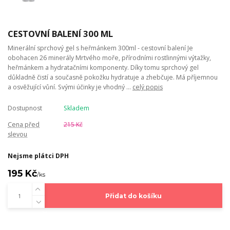
CESTOVNÍ BALENÍ 300 ML
Minerální sprchový gel s heřmánkem 300ml - cestovní balení Je
obohacen 26 minerály Mrtvého moře, přírodními rostlinnými výtažky,
heřmánkem a hydratačními komponenty. Díky tomu sprchový gel
důkladně čistí a současně pokožku hydratuje a zhebčuje. Má příjemnou
a osvěžující vůní. Svými účinky je vhodný ...
celý popis
Dostupnost
Skladem
Cena před
215 Kč
slevou
Nejsme plátci DPH
195 Kč
/
ks
Přidat do košíku