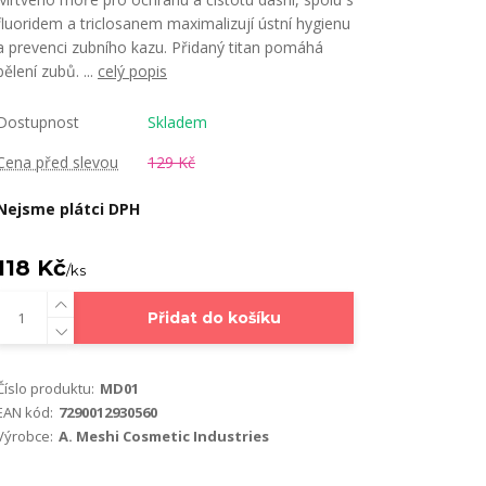
fluoridem a triclosanem maximalizují ústní hygienu
a prevenci zubního kazu. Přidaný titan pomáhá
bělení zubů. ...
celý popis
Dostupnost
Skladem
Cena před slevou
129 Kč
Nejsme plátci DPH
118 Kč
/
ks
Přidat do košíku
Číslo produktu:
MD01
EAN kód:
7290012930560
Výrobce:
A. Meshi Cosmetic Industries