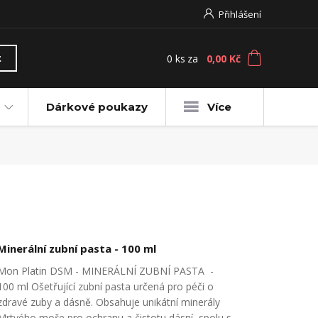
Přihlášení
0
ks
za
0,00 Kč
t
Dárkové poukazy
Více
Minerální zubní pasta - 100 ml
Mon Platin DSM - MINERÁLNÍ ZUBNÍ PASTA -
100 ml Ošetřující zubní pasta určená pro péči o
zdravé zuby a dásně. Obsahuje unikátní minerály
Mrtvého moře pro ochranu a čistotu dásní, spolu s