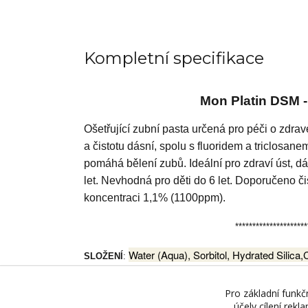
Kompletní specifikace
Mon Platin DSM 
Ošetřující zubní pasta určená pro péči o zdr
a čistotu dásní, spolu s fluoridem a triclosan
pomáhá bělení zubů. Ideální pro zdraví úst, dá
let. Nevhodná pro děti do 6 let. Doporučeno 
koncentraci 1,1% (1100ppm).
*********************
Water (Aqua), Sorbitol, Hydrated Silica
SLOŽENÍ
:
Flavor, Sodium Monofluorophosphate, Titanium Dio
Peppermint (Mentha Piperta Extract), Sodium, Benz
Pro základní funkč
účely cílení rek