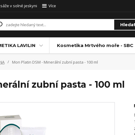
sáže v solné jeskyni
Více
Hleda
ETIKA LAVILIN
Kosmetika Mrtvého moře - SBC
ENA
Mon Platin DSM - Minerální zubní pasta - 100 ml
erální zubní pasta - 100 ml