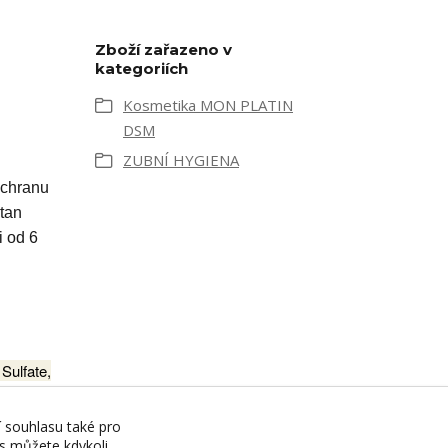
Zboží zařazeno v
kategoriích
Kosmetika MON PLATIN
DSM
ZUBNÍ HYGIENA
ochranu
itan
i od 6
Sulfate,
),
n
í souhlasu také pro
es můžete kdykoli