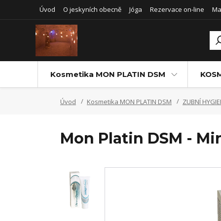
Úvod
O jeskyních obecně
Jóga
Rezervace on-line
Ma
Kosmetika MON PLATIN DSM
KOSM
Úvod
Kosmetika MON PLATIN DSM
ZUBNÍ HYGI
Mon Platin DSM - Min