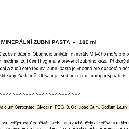
- MINERÁLNÍ ZUBNÍ PASTA - 100 ml
avé zuby a dásně. Obsahuje unikátní minerály Mrtvého moře pro 
em maximalizují ústní hygienu a prevenci zubního kazu. Přidaný t
sní a zubů celé rodiny. Zubní pasta je vhodná pro dospělé a dět
čistit zuby 2x denně. Obsahuje: sodium monofluorophosphate v
*********************************************************
,Calcium Carbonate, Glycerin, PEG- 8, Cellulose Gum, Sodium Lauryl 
xide, Zinc Citrate, Sodium Saccharin, Dead Sea Minerals (Maris Sal
oate, Tea Tree (Malaleuca Alternifolia Oil), Triclosan, Methylparabe
nost, zpříjemnění používání webu, analytické účely a v případě udělen
lamy využíváme soubory cookies. Nastavení vlastních preferencí cooki