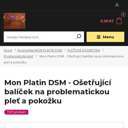
0
0,00 Kč
Menu
Úvod
Kosmetika MON PLATIN DSM
PLEŤOVÁ KOSMETIKA
Problematická pleť
Mon Platin DSM - Ošetřující balíček na problematickou
pleť a pokožku
Mon Platin DSM - Ošetřující
balíček na problematickou
pleť a pokožku
TOP produkt