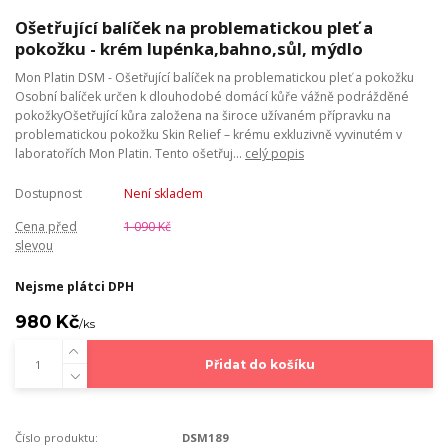
Ošetřující balíček na problematickou pleť a
pokožku - krém lupénka,bahno,sůl, mýdlo
Mon Platin DSM - Ošetřující balíček na problematickou pleť a pokožku
Osobní balíček určen k dlouhodobé domácí kůře vážně podrážděné
pokožkyOšetřující kůra založena na široce užívaném přípravku na
problematickou pokožku Skin Relief – krému exkluzivně vyvinutém v
laboratořích Mon Platin. Tento ošetřuj...
celý popis
Dostupnost
Není skladem
Cena před
1 090 Kč
slevou
Nejsme plátci DPH
980 Kč
/
ks
Přidat do košíku
Číslo produktu:
DSM189