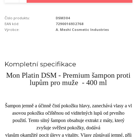
Číslo produktu:
DSM304
EAN kód:
7290016932768
Výrobce:
A. Meshi Cosmetic Industries
Kompletní specifikace
Mon Platin DSM - Premium šampon proti
lupům pro muže - 400 ml
Šampon
jemně
a
účinně
čistí
pokožku
hlavy,
zanechává
vlasy
a
vl
asovou
pokožku
očištěnou
od
viditelných
lupů
od
prvního
použití
.
Tento
silný
šampon
obsahuje
extrakt
z
máty,
který
zvyšuje
svěžest
pokožky,
dodává
vlasům
okamžitý
pocit
úlevy
a
vitality
.
Vlasy
zůstávají
jemné
,
příj