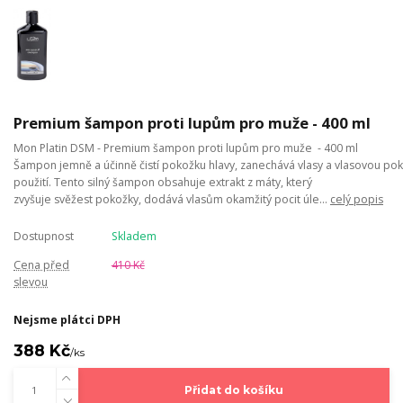
Premium šampon proti lupům pro muže - 400 ml
Mon Platin DSM - Premium šampon proti lupům pro muže - 400 ml
Šampon jemně a účinně čistí pokožku hlavy, zanechává vlasy a vlasovou pok
použití. Tento silný šampon obsahuje extrakt z máty, který
zvyšuje svěžest pokožky, dodává vlasům okamžitý pocit úle...
celý popis
Dostupnost
Skladem
Cena před
410 Kč
slevou
Nejsme plátci DPH
388 Kč
/
ks
Přidat do košíku