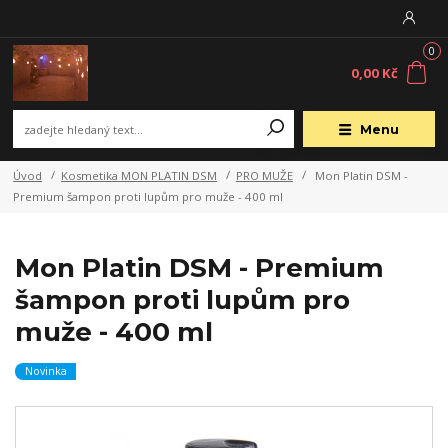
0
0,00 Kč
Menu
Úvod
Kosmetika MON PLATIN DSM
PRO MUŽE
Mon Platin DSM -
Premium šampon proti lupům pro muže - 400 ml
Mon Platin DSM - Premium
šampon proti lupům pro
muže - 400 ml
Novinka