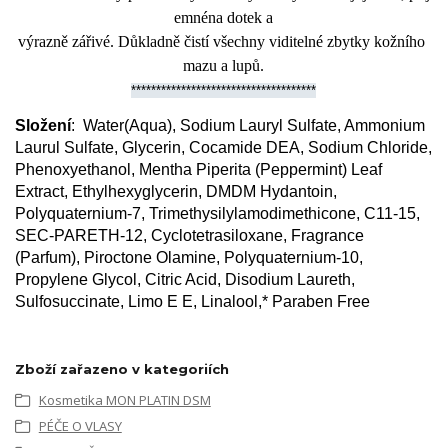
emné
na dotek
a
výrazně
zářivé
.
Důkladně
čistí
všechny
viditelné
zbytky
kožního
mazu
a
lupů
.
*************************************
Složení
: Water(Aqua), Sodium Lauryl Sulfate, Ammonium
Laurul Sulfate, Glycerin, Cocamide DEA, Sodium Chloride,
Phenoxyethanol, Mentha Piperita (Peppermint) Leaf
Extract, Ethylhexyglycerin, DMDM Hydantoin,
Polyquaternium-7, Trimethysilylamodimethicone, C11-15,
SEC-PARETH-12, Cyclotetrasiloxane, Fragrance
(Parfum), Piroctone Olamine, Polyquaternium-10,
Propylene Glycol, Citric Acid, Disodium Laureth,
Sulfosuccinate, Limo E E, Linalool,* Paraben Free
Zboží zařazeno v kategoriích
Kosmetika MON PLATIN DSM
PÉČE O VLASY