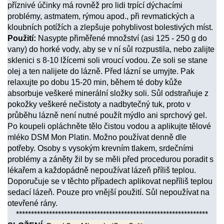
příznivé účinky má rovněž pro lidi trpící dýchacími
problémy, astmatem, rýmou apod., při revmatických a
kloubních potížích a zlepšuje pohyblivost bolestivých míst.
Použití:
Nasypte přiměřené množství (asi 125 - 250 g do
vany) do horké vody, aby se v ní sůl rozpustila, nebo zalijte
sklenici s 8-10 lžícemi soli vroucí vodou. Ze soli se stane
olej a ten nalijete do lázně. Před lázní se umyjte. Pak
relaxujte po dobu 15-20 min, během té doby kůže
absorbuje veškeré minerální složky soli. Sůl odstraňuje z
pokožky veškeré nečistoty a nadbytečný tuk, proto v
průběhu lázně není nutné použít mýdlo ani sprchový gel.
Po koupeli opláchněte tělo čistou vodou a aplikujte tělové
mléko DSM Mon Platin. Možno používat denně dle
potřeby. Osoby s vysokým krevním tlakem, srdečními
problémy a záněty žil by se měli před procedurou poradit s
lékařem a každopádně nepoužívat lázeň příliš teplou.
Doporučuje se v těchto případech aplikovat nepříliš teplou
sedací lázeň. Pouze pro vnější použití. Sůl nepoužívat na
otevřené rány.
****************************************************************