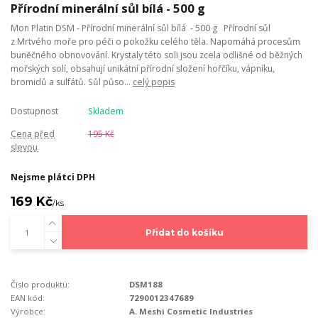
Přírodní minerální sůl bílá - 500 g
Mon Platin DSM - Přírodní minerální sůl bílá - 500 g Přírodní sůl
z Mrtvého moře pro péči o pokožku celého těla. Napomáhá procesům
buněčného obnovování. Krystaly této soli jsou zcela odlišné od běžných
mořských solí, obsahují unikátní přírodní složení hořčíku, vápníku,
bromidů a sulfátů. Sůl půso...
celý popis
Dostupnost
Skladem
Cena před
195 Kč
slevou
Nejsme plátci DPH
169 Kč
/
ks
Přidat do košíku
Číslo produktu:
DSM188
EAN kód:
7290012347689
Výrobce:
A. Meshi Cosmetic Industries