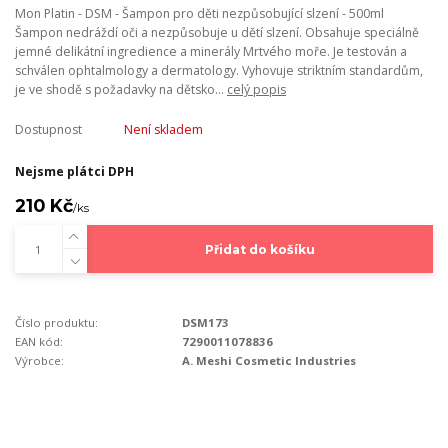
Mon Platin - DSM - Šampon pro děti nezpůsobující slzení - 500ml
Šampon nedráždí oči a nezpůsobuje u dětí slzení. Obsahuje speciálně
jemné delikátní ingredience a minerály Mrtvého moře. Je testován a
schválen ophtalmology a dermatology. Vyhovuje striktním standardům,
je ve shodě s požadavky na dětsko...
celý popis
Dostupnost
Není skladem
Nejsme plátci DPH
210 Kč
/
ks
Přidat do košíku
Číslo produktu:
DSM173
EAN kód:
7290011078836
Výrobce:
A. Meshi Cosmetic Industries