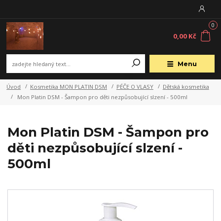
0
0,00 Kč
Menu
Úvod
Kosmetika MON PLATIN DSM
PÉČE O VLASY
Dětská kosmetika
Mon Platin DSM - Šampon pro děti nezpůsobující slzení - 500ml
Mon Platin DSM - Šampon pro
děti nezpůsobující slzení -
500ml