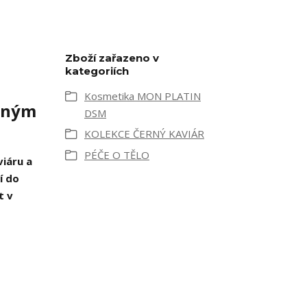
Zboží zařazeno v
kategoriích
Kosmetika MON PLATIN
erným
DSM
KOLEKCE ČERNÝ KAVIÁR
PÉČE O TĚLO
viáru a
í do
t v