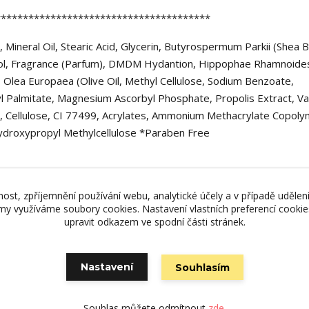
***************************************
, Mineral Oil, Stearic Acid, Glycerin, Butyrospermum Parkii (Shea B
nol, Fragrance (Parfum), DMDM Hydantion, Hippophae Rhamnoide
, Olea Europaea (Olive Oil, Methyl Cellulose, Sodium Benzoate,
l Palmitate, Magnesium Ascorbyl Phosphate, Propolis Extract, Van
l, Cellulose, CI 77499, Acrylates, Ammonium Methacrylate Copoly
 Hydroxypropyl Methylcellulose *Paraben Free
/krem-na-nohy-100-ml-ultra-intensive-vitamin-foot-care-cream-
nost, zpříjemnění používání webu, analytické účely a v případě udělen
lamy využíváme soubory cookies. Nastavení vlastních preferencí cooki
upravit odkazem ve spodní části stránek.
Nastavení
Souhlasím
Vytvořeno na
Eshop-rychle.cz
Souhlas můžete odmítnout
zde
.