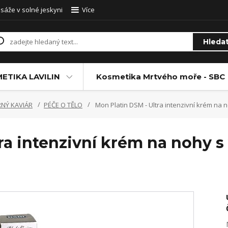
sáže v solné jeskyni
Více
Hleda
ETIKA LAVILIN
Kosmetika Mrtvého moře - SBC
RNÝ KAVIÁR
PÉČE O TĚLO
Mon Platin DSM - Ultra intenzivní krém na 
ra intenzivní krém na nohy 