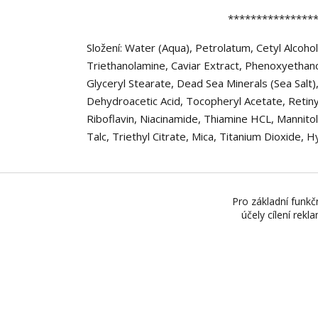
***************
Složení: Water (Aqua), Petrolatum, Cetyl Alcohol
Triethanolamine, Caviar Extract, Phenoxyetha
Glyceryl Stearate, Dead Sea Minerals (Sea Salt)
Dehydroacetic Acid, Tocopheryl Acetate, Retiny
Riboflavin, Niacinamide, Thiamine HCL, Mannito
Talc, Triethyl Citrate, Mica, Titanium Dioxide,
Více zde:
https://www.monplatin.eu/products
Pro základní funkč
účely cílení rek