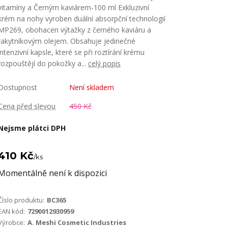
vitamíny a Černým kaviárem-100 ml Exkluzivní
krém na nohy vyroben duální absorpční technologií
MP269, obohacen výtažky z černého kaviáru a
rakytníkovým olejem. Obsahuje jedinečné
intenzivní kapsle, které se při roztírání krému
rozpouštějí do pokožky a...
celý popis
Dostupnost
Není skladem
Cena před slevou
450 Kč
Nejsme plátci DPH
410 Kč
/
ks
Momentálně není k dispozici
Číslo produktu:
BC365
EAN kód:
7290012930959
Výrobce:
A. Meshi Cosmetic Industries