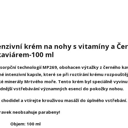
tenzivní krém na nohy s vitamíny a Č
kaviárem-100 ml
bsorpční technologií MP269, obohacen výtažky z černého ka
 intenzivní kapsle, které se při roztírání krému rozpouštěj
aké minerály Mrtvého moře. Tento krém byl speciálně vyvinu
adnější vstřebávání významných esencí do pokožky nohou.
chodidel a vtírejte krouživou masáží do úplného vstřebání.
ravek neobsahuje parabeny!
Objem: 100 ml