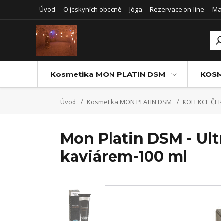
Úvod
O jeskyních obecně
Jóga
Rezervace on-line
Ma
Kosmetika MON PLATIN DSM
KOSM
Úvod
Kosmetika MON PLATIN DSM
KOLEKCE ČE
Mon Platin DSM - Ult
kaviárem-100 ml