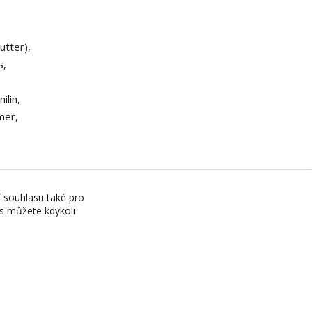
utter),
s,
ilin,
mer,
100ml/
í souhlasu také pro
es můžete kdykoli