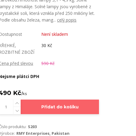
lampy z Himaláje. Solné lampy jsou vyrobené z
krystalické soli, která vznikla před 250 milióny let.
Podle obsahu železa, mang...
celý popis
Dostupnost
Není skladem
KŘEHKÉ,
30 Kč
ROZBITNÉ ZBOŽÍ
Cena před slevou
590 Kč
Nejsme plátci DPH
490 Kč
/
ks
Přidat do košíku
Číslo produktu:
S203
Výrobce:
RMY Enterprises, Pakistan