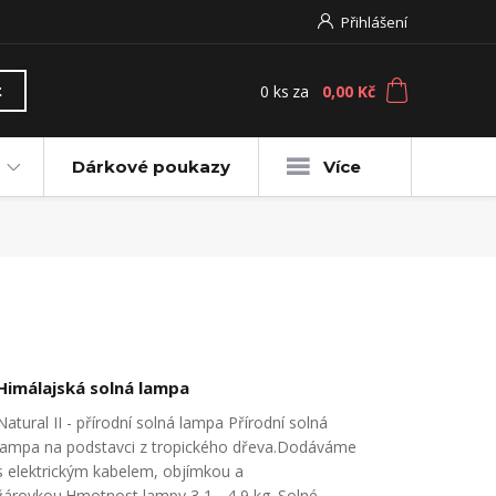
Přihlášení
0
ks
za
0,00 Kč
t
Dárkové poukazy
Více
Himálajská solná lampa
Natural II - přírodní solná lampa Přírodní solná
lampa na podstavci z tropického dřeva.Dodáváme
s elektrickým kabelem, objímkou a
žárovkou.Hmotnost lampy 3,1 - 4,9 kg. Solné