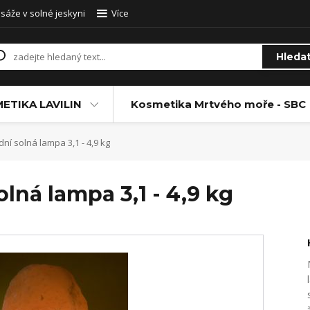
sáže v solné jeskyni
Více
Hleda
ETIKA LAVILIN
Kosmetika Mrtvého moře - SBC
odní solná lampa 3,1 - 4,9 kg
solná lampa 3,1 - 4,9 kg