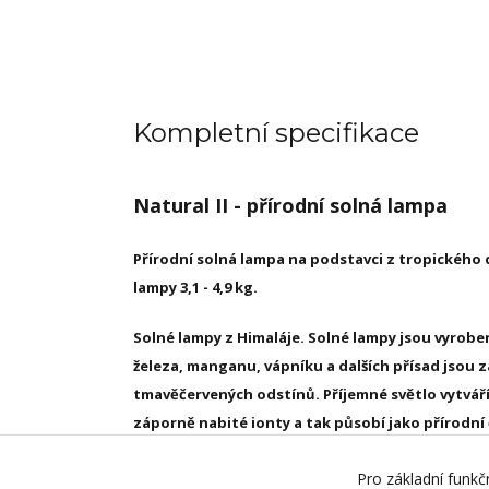
Kompletní specifikace
Natural II - přírodní solná lampa
Přírodní solná lampa na podstavci z tropickéh
lampy 3,1 - 4,9 kg.
Solné lampy z Himaláje. Solné lampy jsou vyrobené
železa, manganu, vápníku a dalších přísad jsou 
tmavěčervených odstínů. Příjemné světlo vytváří
záporně nabité ionty a tak působí jako přírodní 
vodopádů, v přímořské oblasti a solných dolech
Pro základní funkč
Feng-Shui pro všechny pracovní, bytové i relaxač