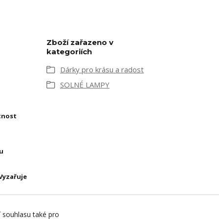
Zboží zařazeno v
kategoriích
Dárky pro krásu a radost
SOLNÉ LAMPY
tnost
hu
Vyzařuje
erty
í souhlasu také pro