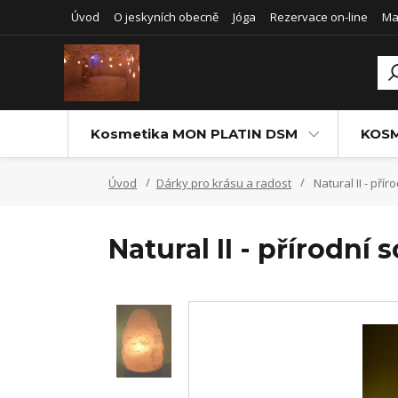
Úvod
O jeskyních obecně
Jóga
Rezervace on-line
Ma
Kosmetika MON PLATIN DSM
KOSM
Úvod
Dárky pro krásu a radost
Natural II - přír
Natural II - přírodní 