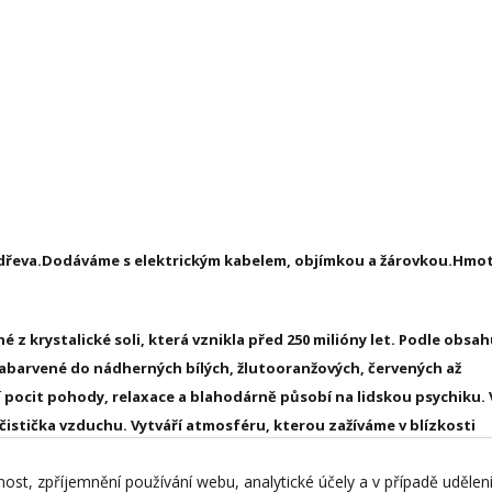
o dřeva.Dodáváme s elektrickým kabelem, objímkou a žárovkou.Hmo
 z krystalické soli, která vznikla před 250 milióny let. Podle obsa
zabarvené do nádherných bílých, žlutooranžových, červených až
 pocit pohody, relaxace a blahodárně působí na lidskou psychiku. 
čistička vzduchu. Vytváří atmosféru, kterou zažíváme v blízkosti
. Pro tyto blahodárné účinky jsou solné krystaly doporučovány exp
nost, zpříjemnění používání webu, analytické účely a v případě udělen
ní místnosti. Každý krystal má unikátní tvar, hmotnost a zbarvení.