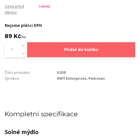
Cena před
109 Kč
slevou
Nejsme plátci DPH
89 Kč
/
ks
Přidat do košíku
Číslo produktu:
S208
Výrobce:
RMY Enterprises, Pakistan
Kompletní specifikace
Solné mýdlo