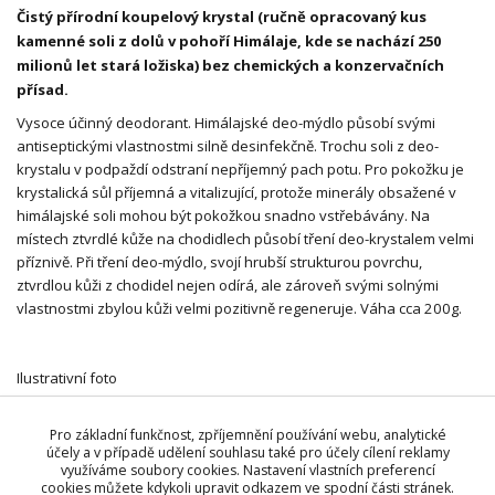
Čistý přírodní koupelový krystal (ručně opracovaný kus
kamenné soli z dolů v pohoří Himálaje, kde se nachází 250
milionů let stará ložiska) bez chemických a konzervačních
přísad.
Vysoce účinný deodorant. Himálajské deo-mýdlo působí svými
antiseptickými vlastnostmi silně desinfekčně. Trochu soli z deo-
krystalu v podpaždí odstraní nepříjemný pach potu. Pro pokožku je
krystalická sůl příjemná a vitalizující, protože minerály obsažené v
himálajské soli mohou být pokožkou snadno vstřebávány. Na
místech ztvrdlé kůže na chodidlech působí tření deo-krystalem velmi
příznivě. Při tření deo-mýdlo, svojí hrubší strukturou povrchu,
ztvrdlou kůži z chodidel nejen odírá, ale zároveň svými solnými
vlastnostmi zbylou kůži velmi pozitivně regeneruje. Váha cca 200g.
Ilustrativní foto
Pro základní funkčnost, zpříjemnění používání webu, analytické
účely a v případě udělení souhlasu také pro účely cílení reklamy
Zboží zařazeno v kategoriích
využíváme soubory cookies. Nastavení vlastních preferencí
Dárky pro krásu a radost
cookies můžete kdykoli upravit odkazem ve spodní části stránek.